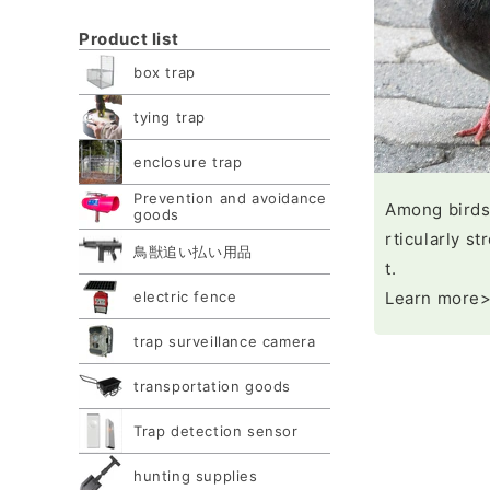
Product list
box trap
tying trap
enclosure trap
Prevention and avoidance
Among birds
goods
rticularly s
鳥獣追い払い用品
t.
electric fence
Learn more
trap surveillance camera
transportation goods
Trap detection sensor
hunting supplies