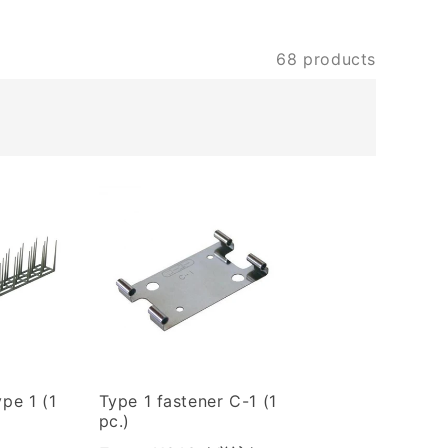
68 products
ype 1 (1
Type 1 fastener C-1 (1
pc.)