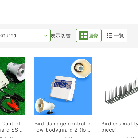
表示切替：
画像
一覧
 Control
Bird damage control c
Birdless mat t
ard SS K
row bodyguard 2 (lou
piece)
d volume type) KRS-2