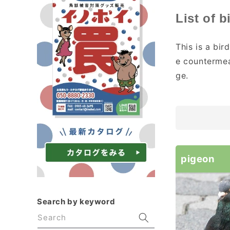
C
List of 
o
This is a bi
l
e countermea
l
ge.
e
c
t
i
o
pigeon
n
:
Search by keyword
Search