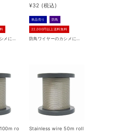
Regular
¥32
price
単品売り
防鳥
無料
22,000円以上送料無料
シメに使
防鳥ワイヤーのカシメに使
スリーブ
用するステンレススリーブ
以内のステ
です。φ1.0mm以内のステ
使用可
ンレスワイヤーに使用可
能。
Stainless wire 50m roll
 100m ro