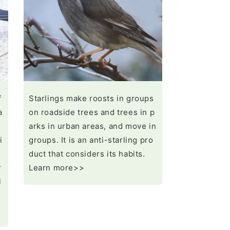
f
Starlings make roosts in groups
a
on roadside trees and trees in p
l
arks in urban areas, and move in
i
groups. It is an anti-starling pro
duct that considers its habits.
r
Learn more>>
l