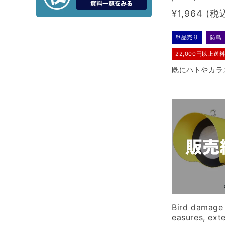
Regular
¥1,964
price
単品売り
防鳥
22,000円以上送
既にハトやカラ
あるところで活
剣山です。針は
の15センチ。
Bird damage
easures, ext