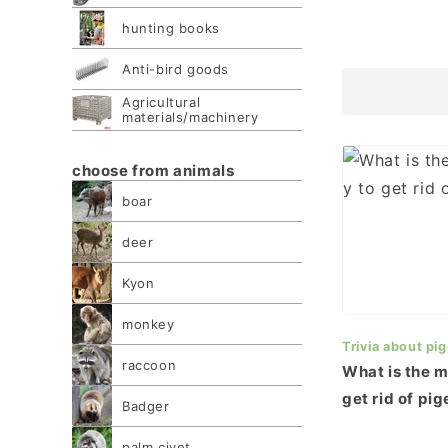
hunting books
Anti-bird goods
Agricultural
materials/machinery
choose from animals
boar
deer
Kyon
monkey
Trivia about pi
raccoon
What is the m
get rid of pi
Badger
palm civet