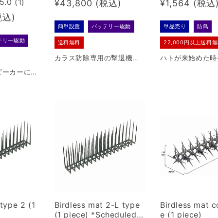
5.0 (1)
Regular
¥43,800
Regular
¥1,564
00
price
price
簡単設置
バッテリー駆動
単品売り
防鳥
テリー駆動
送料無料
22,000円以上送料
カラス防除専用の撃退機で
ハトが来始めた時
す。カラスが嫌う音声１６
出る前に予防的に
ピーカーによ
種類をランダムに臨場感た
いただくための防
ス撃退マシ
っぷりで再生します。
体です。
は防犯で使
品です。
type 2 (1
Birdless mat 2-L type
Birdless mat c
(1 piece) *Scheduled t
e (1 piece)