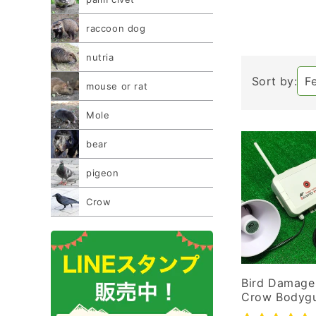
raccoon dog
nutria
Sort by:
mouse or rat
Mole
bear
pigeon
Crow
Bird Damage
Crow Bodygu
RS-SS1