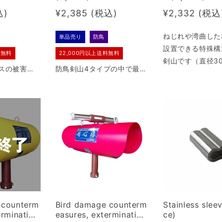
o be discontinued as l
Regular
¥2,385
Regular
¥2,332
ong as 600 in stock
price
price
ねじれや湾曲した
単品売り
防鳥
設置できる特殊構
料無料
22,000円以上送料無料
剣山です（直径30
スの被害が
防鳥剣山4タイプの中で最も
度のパイプに対応
躍する防鳥
針が長い18cmタイプです。
1型より長め
カラスやシラサギなど足の
長い鳥の対策に効果的。
 counterm
Bird damage counterm
Stainless sleev
ermination
easures, extermination
ce)