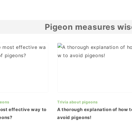
Pigeon measures wi
geons
Trivia about pigeons
ost effective way to
A thorough explanation of how t
geons?
avoid pigeons!