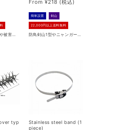
Regular
From ¥218
price
簡単設置
剣山
無料
22,000円以上送料無料
や被害の
防鳥剣山1型やニャンガード
使用して
ショート専用の取り付け金
鳥剣山本
具です。取り付け簡単、改
修工事の際も簡単に剣山本
体を取り外すことができま
す。
over typ
Stainless steel band (1
piece)