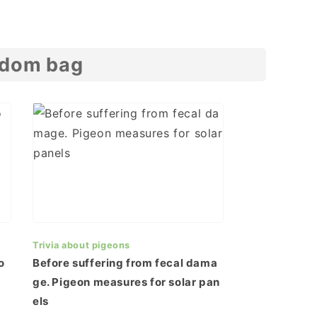
sdom bag
Trivia about pigeons
o
Before suffering from fecal dama
ge. Pigeon measures for solar pan
els