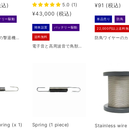
ne/explosi
intimidation machine/e
5.0 (1)
Regular
¥91
 crow bod
xplosion machine, Yoji
100
mbo R-100M4
price
Regular
¥43,000
テリー駆動
単品売り
防鳥
price
簡単設置
バッテリー駆動
22,000円以上送料
送料無料
の撃退機で
防鳥ワイヤーのカ
う音声８種
用するステンレス
電子音と高周波音で鳥獣を
臨場感たっ
です。φ1.0mm
撃退する電子防除機です。
す。
ンレスワイヤーに
鳥類、イノシシ、シカ、ク
能。
マ、サルなどの鳥獣に効果
を発揮します。
ring (x 1)
Spring (1 piece)
Stainless wire