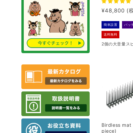
Regular
¥48,800
price
簡単設置
バッ
送料無料
2個の大音量ス
り、昼間はカラ
ンとして、夜間
用いただける商
Birdless mat 
piece)