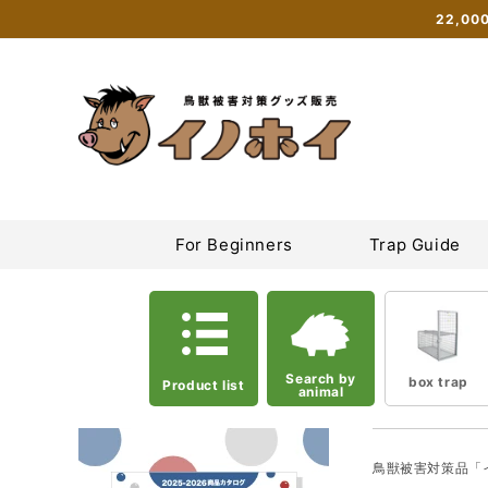
Skip to
22,0
content
Inohoi Online Shop | Sales site for box traps, tie traps, and
For Beginners
Trap Guide
Search by
box trap
Product list
animal
鳥獣被害対策品「