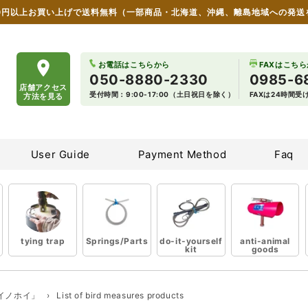
00円以上お買い上げで送料無料
（一部商品・北海道、沖縄、離島地域への発送
 wildlife damage countermeasure goods
お電話はこちらから
FAXはこち
050-8880-2330
0985-6
店舗アクセス
受付時間：9:00-17:00（土日祝日を除く）
FAXは24時間
方法を見る
User Guide
Payment Method
Faq
tying trap
Springs/Parts
do-it-yourself
anti-animal
kit
goods
イノホイ」
›
List of bird measures products