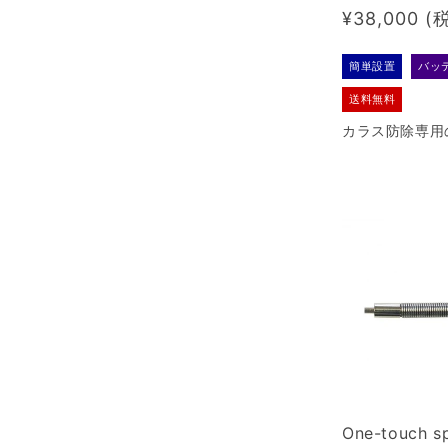
threat machi
Regular
¥38,000
on machine,
yguard KRS-
price
簡単設置
バッ
送料無料
カラス防除専用
す。カラスが嫌
類をランダムに
ぷりで再生しま
One-touch sp