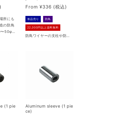
Regular
From ¥336
price
場所にも
単品売り
防鳥
造の防鳥
22,000円以上送料無料
〜50φ程
防鳥ワイヤーの支柱や防鳥
）。
剣山をパイプ状の場所に設
置する際に推奨している金
属バンド。ラチェット方式
で強力な締付け。
e (1 pie
Aluminum sleeve (1 pie
ce)