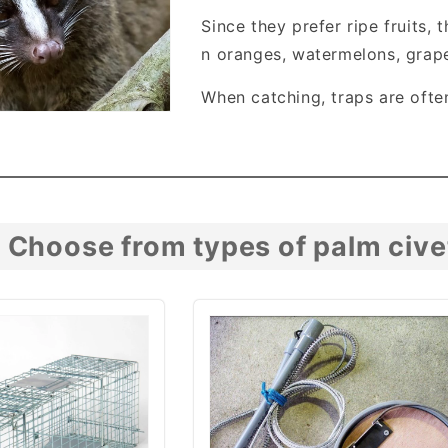
Since they prefer ripe fruits
n oranges, watermelons, grap
When catching, traps are often
Choose from types of palm civ