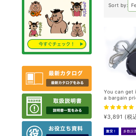
Sort by:
You can get 
a bargain pri
oihoi tread f
aps finished
Regular
¥3,891
price
激安！
多数設