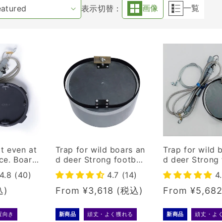
表示切替：
画像
一覧
it even at
Trap for wild boars an
Trap for wild 
ce. Boar h
d deer Strong footboa
d deer Strong 
or tying tr
rd + pedestal set
product
4.8 (40)
4.7 (14)
4
 product
Regular
From ¥3,618
Regular
From ¥5,68
price
price
置向き
新商品
頑丈・よく獲れる
新商品
頑丈・よ