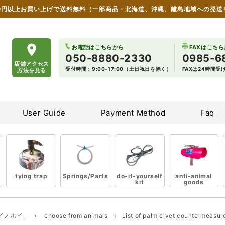
00円以上お買い上げで送料無料
（一部商品・北海道、沖縄、離島地域への発送
 wildlife damage countermeasure goods
お電話はこちらから
FAXはこち
050-8880-2330
0985-6
店舗アクセス
受付時間：9:00-17:00（土日祝日を除く）
FAXは24時間
方法を見る
User Guide
Payment Method
Faq
tying trap
Springs/Parts
do-it-yourself
anti-animal
kit
goods
イノホイ」
›
choose from animals
›
List of palm civet countermeasur