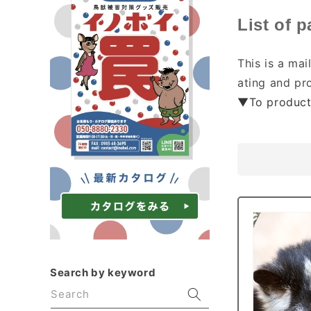
C
List of 
o
This is a ma
l
ating and pro
l
▼To product
e
c
t
i
o
n
:
Search by keyword
Search