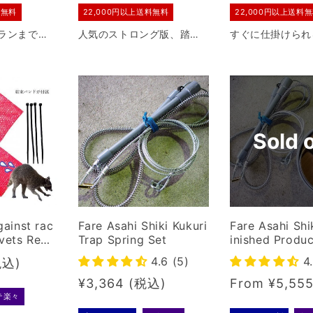
料無料
22,000円以上送料無料
22,000円以上送料
ランまで、
人気のストロング版、踏み
すぐに仕掛けられ
れると評判
板と台座のセット販売で
セット。従来の木
+スプリング
す。従来の木製踏み板部分
部分をPVCにし
ぐに仕掛け
をPVCにし、雨・雪に強く
強く強度を上げた
強度を上げたモデルです。
す。
Sold 
gainst rac
Fare Asahi Shiki Kukuri
Fare Asahi Shi
vets Repe
Trap Spring Set
inished Produc
50 x 2 set
unt sale limite
4.6 (5)
4
. 4994408
M size per pro
Regular
¥3,364
Regular
From ¥5,55
テ楽々
price
price