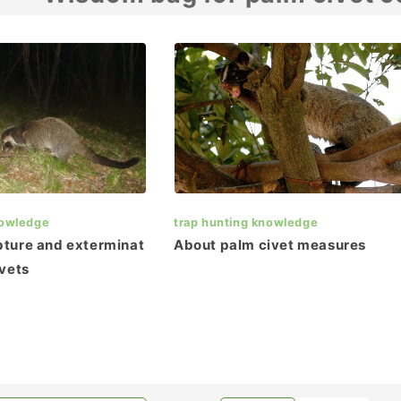
nowledge
trap hunting knowledge
pture and exterminat
About palm civet measures
ivets