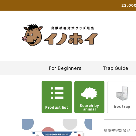
Skip to
22,0
content
Inohoi Online Shop | Sales site for box traps, tie traps, and
For Beginners
Trap Guide
Search by
box trap
Product list
animal
鳥獣被害対策品「