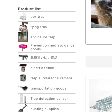
Product list
box trap
tying trap
enclosure trap
Prevention and avoidance
goods
鳥獣追い払い用品
electric fence
trap surveillance camera
transportation goods
Trap detection sensor
hunting supplies