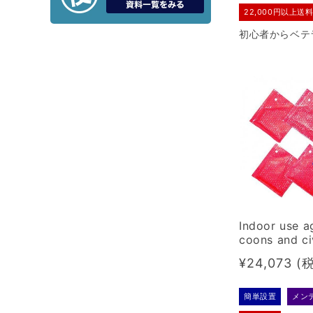
22,000円以上送
初心者からベテ
激安かつ良く獲
の踏み板+台座
です。届いてす
られます。
Indoor use a
coons and ci
llent sheets 
Regular
¥24,073
s Patent No
price
簡単設置
メン