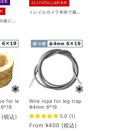
績多数
22,000円以上送料無料
無料
トレイルカメラ本体で撮影
した画像 / 動画データを保
み板に金
存するためのSDカードで
た跳ね上
す。
初心者の
けられま
pe for le
Wire rope for leg trap
 6*19
Φ4mm 6*19
5.0 (1)
7
Regular
From ¥400