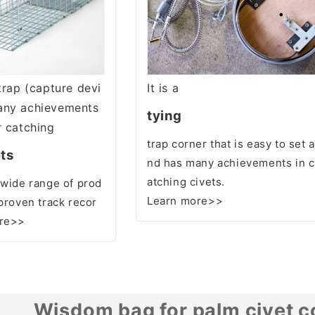
 trap (capture devi
It is a
any achievements
tying
r catching
trap corner that is easy to set a
ts
nd has many achievements in c
atching civets.
 wide range of prod
Learn more>>
 proven track recor
ore>>
Wisdom bag for palm civet 