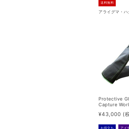
送料無料
アライグマ・ハ
嫌いな臭いと色
せつけない、吊
プの忌避シート
取得 第49944
Protective G
Capture Wor
for capturin
Regular
¥43,000
price
お役立ち
アイ