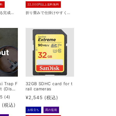
無料
22,000円以上送料無料
る完成品
折り畳みで仕掛けやすく、
製踏み板
初心者にも使いやすい実績
、雨・雪に
多数の箱罠。対応する獣の
モデルで
範囲も広いです。
out
ki Trap F
32GB SDHC card for t
t (Disco
rail cameras
d to 100
.5 (4)
Regular
¥2,545
duct)
price
5
お役立ち
罠の監視