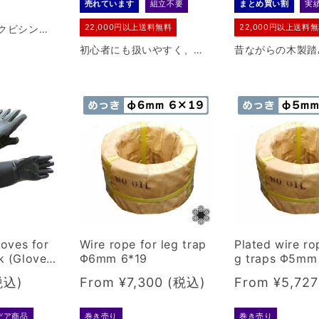
売れています
組立不要
まとめ買い割
実
22,000円以上送料無料
22,000円以上送料
クビシンの
でシカを寄
初心者にも扱いやすく、女
昔ながらの木製踏
り下げタイ
性や高齢の方にも設置がし
属のレールがつい
です。特許
やすいよう、絶妙なバラン
げ式のくくり罠。
08号。
スで製作した組立済のスプ
方でも簡単に仕掛
リングセットです。
す。
loves for
Wire rope for leg trap
Plated wire ro
k (Gloves
Φ6mm 6*19
g traps Φ5mm
g animals)
Regular
From ¥7,300
Regular
From ¥5,72
price
price
デア商品
巻き売り
巻き売り