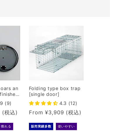
boars an
Folding type box trap
finished
[single door]
.9 (9)
4.3 (12)
2
Regular
From ¥3,909
price
く獲れる
販売実績多数
使いやすい