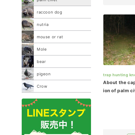
raccoon dog
nutria
mouse or rat
Mole
bear
pigeon
trap hunting k
About the ca
Crow
ion of palm c