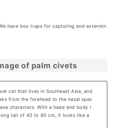
 We have box traps for capturing and extermin
mage of palm civets
vet cat that lives in Southeast Asia, and
eaks from the forehead to the nasal spec
nese characters. With a head and body l
ng tail of 40 to 60 cm, it looks like a