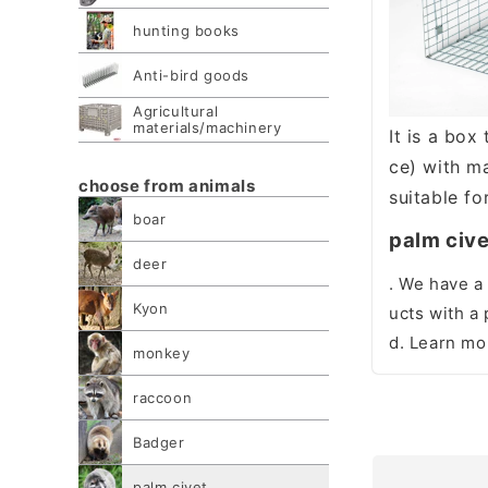
hunting books
Anti-bird goods
Agricultural
materials/machinery
It is a box
ce) with m
choose from animals
suitable fo
boar
palm cive
deer
. We have a
Kyon
ucts with a
d. Learn m
monkey
raccoon
Badger
palm civet