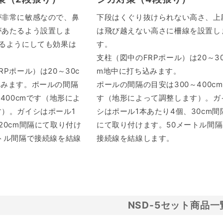
が非常に敏感なので、鼻
下段はくぐり抜けられない高さ、上
があたるよう設置しま
は飛び越えない高さに柵線を設置し
たるようにしても効果は
す。
支柱（図中のFRPポール）は20～30
RPポール）は20～30c
m地中に打ち込みます。
込みます。ポールの間隔
ポールの間隔の目安は300～400c
～400cmです（地形によ
す（地形によって調整します）。ガ
）。ガイシはポール1
シはポール1本あたり4個、30cm間
20cm間隔にて取り付け
にて取り付けます。50メートル間隔
トル間隔で接続線を結線
接続線を結線します。
NSD-5セット商品一