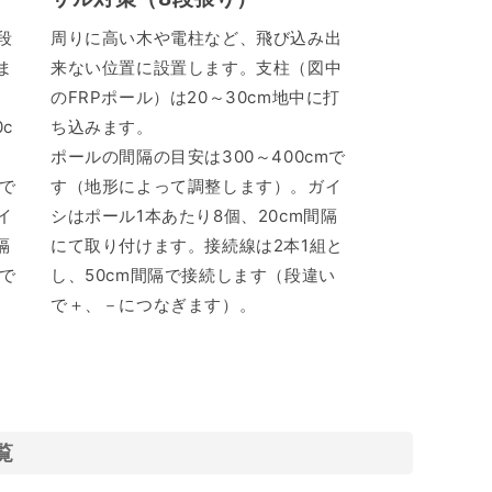
段
周りに高い木や電柱など、飛び込み出
ま
来ない位置に設置します。支柱（図中
のFRPポール）は20～30cm地中に打
c
ち込みます。
ポールの間隔の目安は300～400cmで
mで
す（地形によって調整します）。ガイ
イ
シはポール1本あたり8個、20cm間隔
隔
にて取り付けます。接続線は2本1組と
で
し、50cm間隔で接続します（段違い
で＋、－につなぎます）。
覧