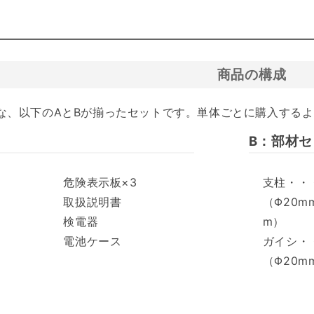
商品の構成
な、以下のAとBが揃ったセットです。単体ごとに購入する
B：部材セ
危険表示板×3
支柱・・
取扱説明書
（Φ20mm
検電器
m）
電池ケース
ガイシ・・
（Φ20m