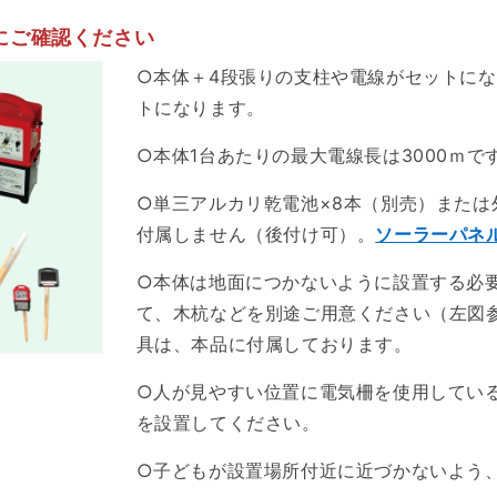
にご確認ください
○本体＋4段張りの支柱や電線がセットに
トになります。
○本体1台あたりの最大電線長は3000ｍ
○単三アルカリ乾電池×8本（別売）また
付属しません（後付け可）。
ソーラーパネ
○本体は地面につかないように設置する必
て、木杭などを別途ご用意ください（左図
具は、本品に付属しております。
○人が見やすい位置に電気柵を使用してい
を設置してください。
○子どもが設置場所付近に近づかないよう