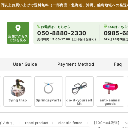
00円以上お買い上げで送料無料
（一部商品・北海道、沖縄、離島地域への発送
 wildlife damage countermeasure goods
お電話はこちらから
FAXはこち
050-8880-2330
0985-6
店舗アクセス
受付時間：9:00-17:00（土日祝日を除く）
FAXは24時間
方法を見る
User Guide
Payment Method
Faq
tying trap
Springs/Parts
do-it-yourself
anti-animal
kit
goods
イノホイ」
›
repel product
›
electric fence
›
【100m×4段張】ニシ