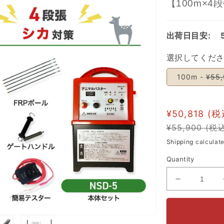
【100m×4
出荷日目安:
選択してくだ
100m -
¥55
¥50,818
¥55,900
Regular
Sale
Shipping
calculate
price
price
Quantity
Decrease
quantity
for