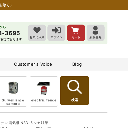
を除く）
らから
8-3695
お気に入り
ログイン
カート
新規登録
受け付けております
Customer's Voice
Blog
検索
Surveillance
electric fence
camera
デン 電気柵 NSD-5 シカ対策