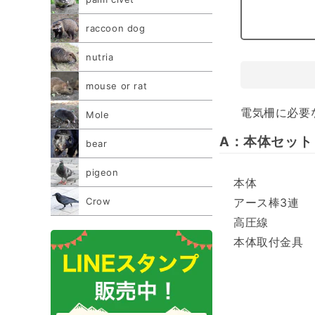
raccoon dog
nutria
mouse or rat
電気柵に必要
Mole
A：本体セット
bear
pigeon
本体
Crow
アース棒3連
高圧線
本体取付金具