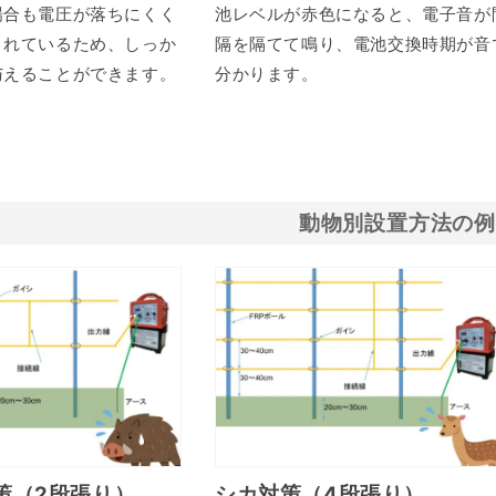
場合も電圧が落ちにくく
池レベルが赤色になると、電子音が
されているため、しっか
隔を隔てて鳴り、電池交換時期が音
与えることができます。
分かります。
動物別設置方法の
策（2段張り）
シカ対策（4段張り）