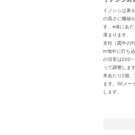
イノシシは鼻
の高さに柵線
す。※体にあ
薄まります。
支柱（図中のF
m地中に打ち
の目安は200
って調整します
本あたり2個、
ます。50メー
します。