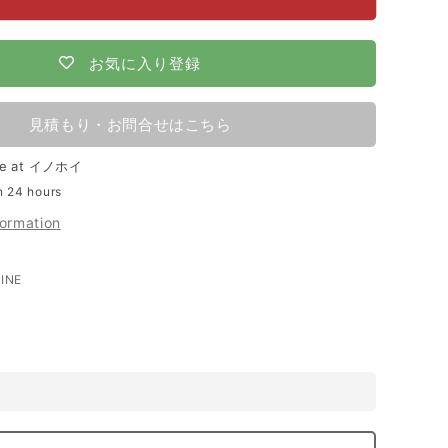
【100m×4
段
張】
お気に入り登録
ニ
シ
見積もり・お問合せはこちら
デ
le at
イノホイ
ン
n 24 hours
電
formation
気
柵
LINE
LINE
NSD-
で
ok
送
5
る
シ
カ
対
策