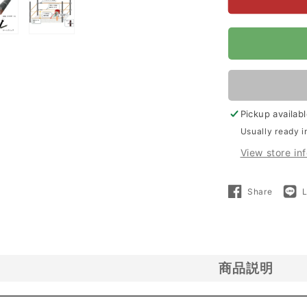
【100m×4
段
張】
Open
a
media
ニ
4
シ
in
デ
l
modal
Pickup availab
ン
Usually ready i
電
View store in
気
柵
Share
Share
NSD-
on
Facebo
5
シ
カ
商品説明
対
策