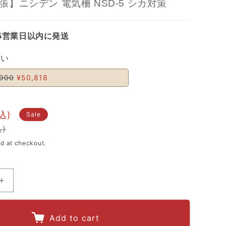
段張】ニシデン 電気柵 NSD-5 シカ対策
5営業日以内に発送
さい
,900
¥50,818
Sale
d at checkout.
Increase
quantity
for
Add to cart