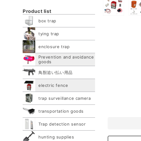
media
Product list
1
Open
Open
box trap
in
media
medi
modal
tying trap
2
3
in
in
enclosure trap
modal
moda
Prevention and avoidance
goods
鳥獣追い払い用品
electric fence
trap surveillance camera
transportation goods
Trap detection sensor
hunting supplies