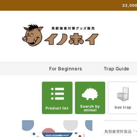
Skip to
22,0
content
Inohoi Online Shop | Sales site for box traps, tie traps, and
For Beginners
Trap Guide
Search by
box trap
Product list
animal
鳥獣被害対策品「
Skip to