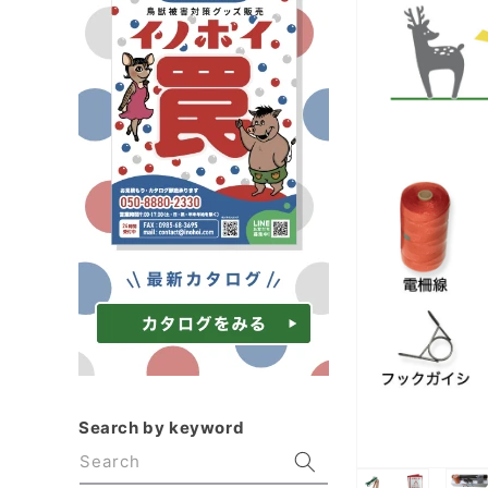
product
information
Search by keyword
Search
Open