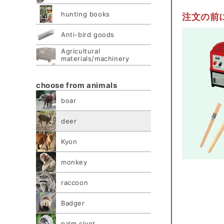
hunting books
注文の前
Anti-bird goods
Agricultural
materials/machinery
choose from animals
boar
deer
Kyon
monkey
raccoon
Badger
palm civet