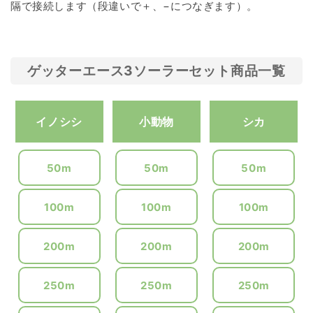
隔で接続します（段違いで＋、−につなぎます）。
ゲッターエース3ソーラーセット商品一覧
イノシシ
小動物
シカ
50m
50m
50m
100m
100m
100m
200m
200m
200m
250m
250m
250m