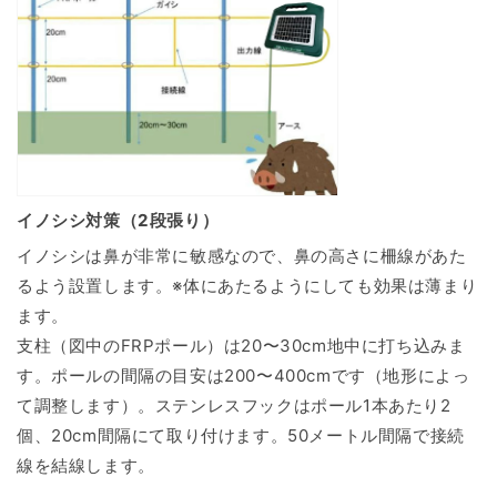
イノシシ対策（2段張り）
イノシシは鼻が非常に敏感なので、鼻の高さに柵線があた
るよう設置します。※体にあたるようにしても効果は薄まり
ます。
支柱（図中のFRPポール）は20〜30cm地中に打ち込みま
す。ポールの間隔の目安は200〜400cmです（地形によっ
て調整します）。ステンレスフックはポール1本あたり2
個、20cm間隔にて取り付けます。50メートル間隔で接続
線を結線します。