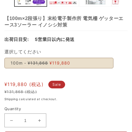
【100m×2段張り】末松電子製作所 電気柵 ゲッターエ
ース3ソーラー イノシシ対策
出荷日目安:
5営業日以内に発送
選択してください
100m -
¥131,868
¥119,880
¥119,880
Sale
¥131,868
Regular
Sale
Shipping
calculated at checkout.
price
price
Quantity
Decrease
Increase