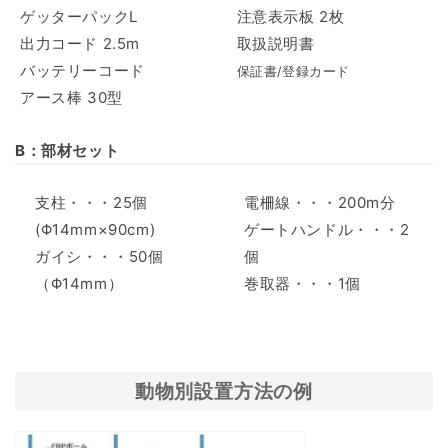
ゲッターパックL
注意表示板 2枚
出力コード 2.5m
取扱説明書
バッテリーコード
保証書/登録カード
アース棒 30型
B：部材セット
支柱・・・25個
電柵線・・・200m分
(Φ14mm×90cm)
ゲートハンドル・・・2
ガイシ・・・50個
個
（Φ14mm）
巻取器・・・1個
動物別設置方法の例