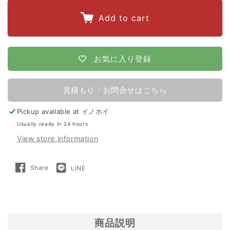
quantity
quantity
for
for
Add to cart
【100m×2
【100m×2
段
段
張
張
お気に入り登録
り】
り】
末
末
見積もり・お問合せはこちら
松
松
Pickup available at
イノホイ
電
電
Usually ready in 24 hours
子
子
View store information
製
製
作
作
Share
LINE
Share
LINE
所
所
on
で
Facebook
送
る
電
電
気
気
柵
柵
商品説明