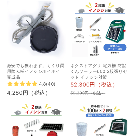
食べます。 通常は人間を
避けて活動しますが、一
度人間に慣れてしまうと
大胆になり、住宅地まで
出没するケースが見られ
ます。 イノシシは運動能
力が非常に高く、助走な
しで1メートル、よじ登れ
激安でも獲れます。くくり罠
ネクストアグリ 電気柵 防獣
ば2メートルの高さを超え
用踏み板イノシシホイホイ
くんソーラー600 2段張りセ
完成品
ット イノシシ対策
ることができるため、通
4.8
(40)
52,300円（税込）
常の柵では侵入を防ぎき
4,280円（税込）
59,300円（税込）
れないことがあります。
さらに、地面から20セン
チメートルのすき間があ
ればそこをくぐり抜けよ
うとします。 イノシシは
危険を感じると「猪突猛