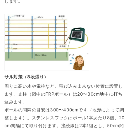
します。
サル対策（8段張り）
周りに高い木や電柱など、飛び込み出来ない位置に設置し
ます。支柱（図中のFRPポール）は20〜30cm地中に打ち
込みます。
ポールの間隔の目安は300〜400cmです（地形によって調
整します）。ステンレスフックはポール1本あたり8個、20
cm間隔にて取り付けます。接続線は2本1組とし、50cm間