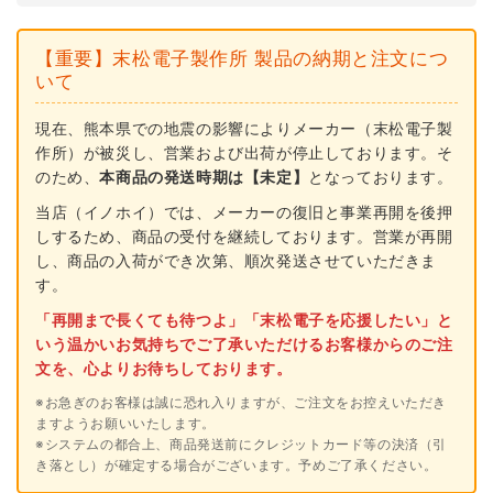
ゲ
ゲ
ッ
ッ
【重要】末松電子製作所 製品の納期と注文につ
タ
タ
いて
ー
ー
エ
エ
現在、熊本県での地震の影響によりメーカー（末松電子製
作所）が被災し、営業および出荷が停止しております。そ
ー
ー
のため、
本商品の発送時期は【未定】
となっております。
ス
ス
当店（イノホイ）では、メーカーの復旧と事業再開を後押
3
3
しするため、商品の受付を継続しております。営業が再開
ソ
ソ
し、商品の入荷ができ次第、順次発送させていただきま
ー
ー
す。
ラ
ラ
「再開まで長くても待つよ」「末松電子を応援したい」と
ー
ー
いう温かいお気持ちでご了承いただけるお客様からのご注
文を、心よりお待ちしております。
イ
イ
ノ
ノ
※お急ぎのお客様は誠に恐れ入りますが、ご注文をお控えいただき
ますようお願いいたします。
シ
シ
※システムの都合上、商品発送前にクレジットカード等の決済（引
シ
シ
き落とし）が確定する場合がございます。予めご了承ください。