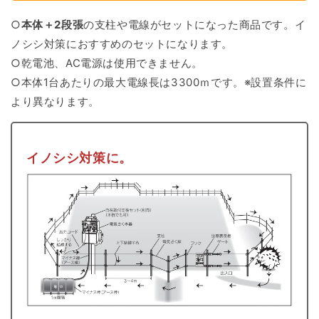
対
対
策
策
○
本体＋
2段張
の支柱や電線がセットになった商品です。
イ
ノシシ対策におすすめのセットになります。
○乾電池、AC電源は使用できません。
○本体1台あたりの最大電線長は
3300ｍです。※設置条件に
より異なります。
イノシシ対策に。