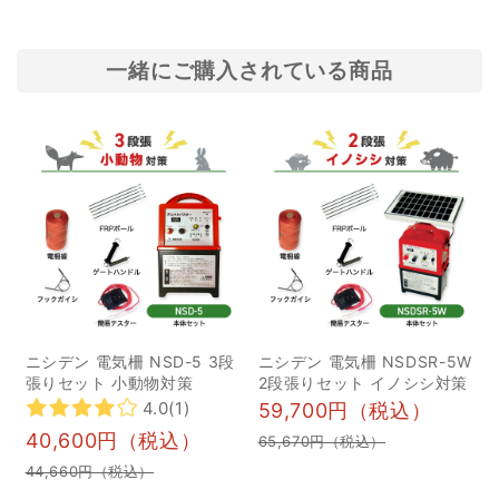
as a countermeasure
ピンクテープとは？ 1ピン
against animal damage
クテープの使い方 2イノ
and protects important
シシ対策にピンクテープ
一緒にご購入されている商品
crops from wild
は効果がない？ 4ピンク
animals. However,
テープ以外の効果的なイ
there must be many
ノシシ対策を紹介 1防護柵
people who have
2電気柵｜恐怖心を学習さ
concerns...
せる 5ピンクテープでは
イノシシ対策効果は不十
分！他の対策を施そう イ
ノシシとは？ イノシシ
は、臆病で注意深い動物
ニシデン 電気柵 NSD-5 3段
ニシデン 電気柵 NSDSR-5W
で、里山や草むら、ヤブ
張りセット 小動物対策
2段張りセット イノシシ対策
などに生息しています。
4.0
(1)
59,700円（税込）
雑食性であり、イモ・タ
40,600円（税込）
65,670円（税込）
ケノコ・クリ・カキ・昆
44,660円（税込）
虫などさまざまなものを