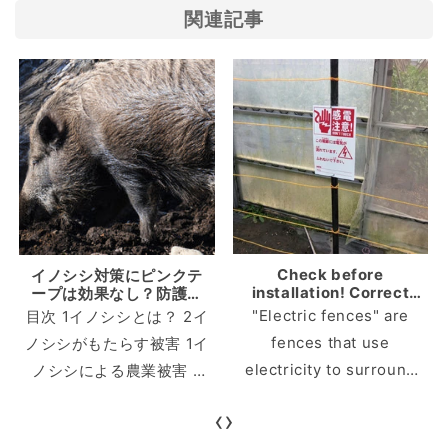
関連記事
Check before
イノシシ対策にピンクテ
installation! Correct
ープは効果なし？防護柵
knowledge to prevent
や電気柵で確実な対策を
"Electric fences" are
目次 1イノシシとは？ 2イ
accidents with electric
fences that use
ノシシがもたらす被害 1イ
fences
electricity to surround
ノシシによる農業被害 2
fields where crops are
イノシシによる人的被害
‹
›
grown. It is widely used
3イノシシ対策に使われる