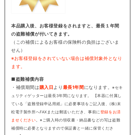
本品購入後、お客様登録をされますと、最長１年間
の盗難補償が付いてきます。
（この補償によるお客様の保険料の負担はございま
せん）
※お客様登録をされていない場合は補償対象外となり
ます。
■盗難補償内容
・補償期間は
購入日
より
最長1年間
になります。
※セキ
ュリティゲッターは最長3年間になります。 【本器に付属し
ている「盗難登録申込用紙」に必要事項をご記入後、(株)末
松電子製作所へFAXまたは郵送いただき、事前に
登録をお済
ませください
。※ご購入時の領収書・納品書などの写は盗難
補償時に必要となりますので保証書と一緒に保管くださ