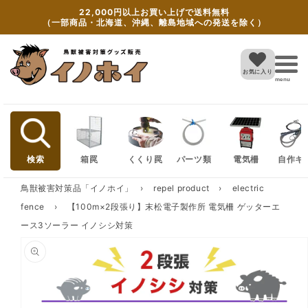
Skip to
22,000円以上お買い上げで送料無料
content
（一部商品・北海道、沖縄、離島地域への発送を除く）
お気に入り
menu
検索
箱罠
くくり罠
パーツ類
電気柵
自作キ
鳥獣被害対策品「イノホイ」
›
repel product
›
electric
fence
›
【100m×2段張り】末松電子製作所 電気柵 ゲッターエ
ース3ソーラー イノシシ対策
Skip to
product
information