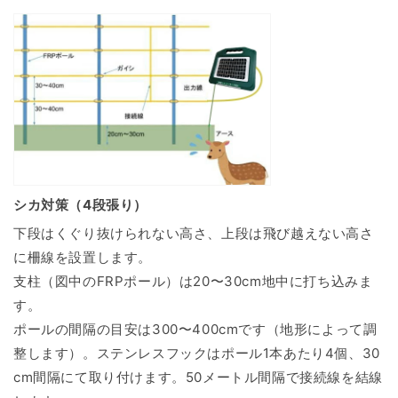
シカ対策（4段張り）
下段はくぐり抜けられない高さ、上段は飛び越えない高さ
に柵線を設置します。
支柱（図中のFRPポール）は20〜30cm地中に打ち込みま
す。
ポールの間隔の目安は300〜400cmです（地形によって調
整します）。ステンレスフックはポール1本あたり4個、30
cm間隔にて取り付けます。50メートル間隔で接続線を結線