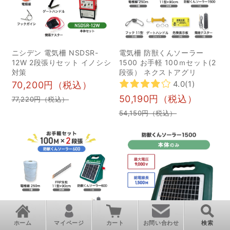
進」となり攻撃的になる
ことがあるため、イノシ
シと遭遇した際は注意し
ニシデン 電気柵 NSDSR-
電気柵 防獣くんソーラー
ましょう。 参考：
12W 2段張りセット イノシシ
1500 お手軽 100ｍセット(2
https://www.city.onomichi.hiroshima.jp/uploaded/attac
対策
段張） ネクストアグリ
イノシシがもたらす被害
4.0
(1)
70,200円（税込）
近年、イノシシによる被
50,190円（税込）
77,220円（税込）
害が深刻化しており、農
54,150円（税込）
作物の食害や農地の荒
廃、さらには人的被害ま
で発生しています。 これ
らの被害は農業従事者の
生活を脅かし、地域社会
全体に大きな影響を及ぼ
しています。 ここでは、
イノシシがもたらす具体
ホーム
マイページ
カート
お問い合わせ
検索