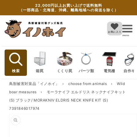
Skip to
22,000円以上お買い上げで送料無料
content
（一部商品・北海道、沖縄、離島地域への発送を除く）
お気に入り
menu
検索
箱罠
くくり罠
パーツ類
電気柵
自作キ
鳥獣被害対策品「イノホイ」
›
choose from animals
›
Wild
boar measures
›
モーラナイフ エルドリス ネックナイフキット
(S) ブラック/ MORAKNIV ELDRIS NECK KNIFE KIT (S)
7391846017974
Skip to
product
information