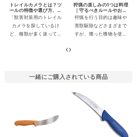
トレイルカメラとは？ツ
狩猟の楽しみの1つは料理
ールの特徴や選び方、お
｜守るべきルールやおす
すすめ商品までまるごと
すめのレシピも紹介
「獣害対策用のトレイル
狩猟を行う目的は趣味や
解説
カメラを探しているけ
害獣駆除などさまざまで
ど、種類が多く迷ってし
すが、獲った獲物を使っ
まう…」 そんな悩みをお
て料理して最後まで命を
‹
›
持ちの方も多いのではな
いただくのは、自然界に
いでしょうか。トレイル
存在する生き物の1つとし
カメラは動物の熱を感知
てマナーといえるかもし
し自動撮影してくれる便
れません。 狩猟で得た野
一緒にご購入されている商品
利なツールですが、各メ
生鳥獣の肉を使ったジビ
ーカーから機能や価格が
エ料理は、珍しいだけで
違う商品が数多く販売さ
はなく新鮮で栄養価も高
れています。いざツール
い点が魅力です。 本記事
を購入するとなると、ど
では、狩猟で獲得した野
れを購入すればいいのか
生鳥獣を使ったジビエ料
悩んでしまうものです。
理の魅力やぜひ試してみ