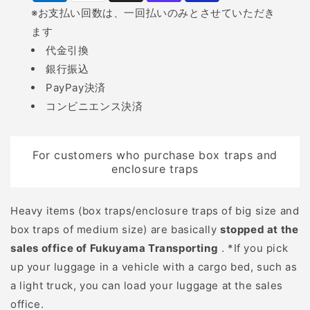
※お支払い回数は、一回払いのみとさせていただき
ヒントが得られます。 と
ンラインのゲームにはな
ます
くに初心者や獣害対策の
い醍醐味を感じられ虜に
代金引換
経験が浅いハンターは、
なる人も多いようです。
銀行振込
トレイルカメラで撮影さ
害獣駆除 害獣を駆除する
PayPay決済
れた画像や動画を確認
ために狩猟を行うことも
コンビニエンス決済
し、対策への学びが得ら
あります。鳥獣保護管理
れます。例えば、「罠の
法で対象とされている生
空はじきの原因特定」や
き物は、捕獲許可などを
For customers who purchase box traps and
「動物の警戒度の高
得ない限りは殺傷や捕獲
enclosure traps
さ」、「実際に通ってい
が禁止されています。...
るけもの道の特定」など
Heavy items (box traps/enclosure traps of big size and
など…捕獲率向上につな
box traps of medium size) are basically
stopped at the
がる多くのヒントが得ら
sales office of Fukuyama Transporting
. *If you pick
れるでしょう。 もちろん
up your luggage in a vehicle with a cargo bed, such as
熟練ハンターにとっても
a light truck, you can load your luggage at the sales
頼もしいアイテムです。
office.