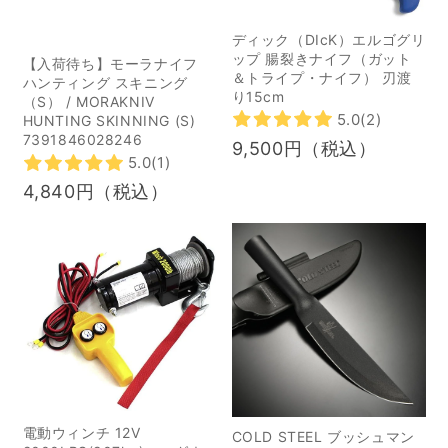
そこで今回は、トレイル
たいレシピなどを詳しく
ディック（DIcK）エルゴグリ
カメラの特徴や選び方の
紹介します。 目次 1狩猟
ップ 腸裂きナイフ（ガット
【入荷待ち】モーラナイフ
ポイントについて解説し
の目的 1趣味として楽し
＆トライプ・ナイフ） 刃渡
ハンティング スキニング
ます。また、おすすめ商
む 2害獣駆除 3環境の保
り15cm
（S） / MORAKNIV
5.0
(2)
品や設置・運用時のポイ
全 4自然資源として肉や
HUNTING SKINNING (S)
7391846028246
9,500円（税込）
ントについても解説して
皮の利用 2野生鳥獣被害
5.0
(1)
いますので、ぜひ参考に
の実態 3狩猟の楽しみで
4,840円（税込）
してください。 トレイル
ある料理 1シカ肉 2イノシ
カメラとは？基本的な特
シ肉 3クマ肉 4カモ肉 5
徴を解説 トレイルカメラ
ウサギ肉 6キジ肉 7カラ
とは、動物の熱を感知し
ス肉 4ジビエ料理の魅力
て自動で撮影するカメラ
1鮮度がいい 2ヘルシー 3
です。獣害対策のアイテ
栄養豊富 4環境に良い 5
ムとして活用されてお
ジビエ料理の注意点 1よ
り、無人状態で静止画・
く加熱する 2調理器具を
動画・夜間撮影など幅広
分ける 3解凍は冷蔵庫で
電動ウィンチ 12V
COLD STEEL ブッシュマン
い用途に対応します。 こ
行う 6意外な美味しさ