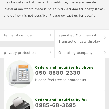
may be detained at the port. In addition, there are remote
タイプを選ぶのがおすす
island areas where there is no delivery service for heavy items,
めです。照明の主な種類
and delivery is not possible. Please contact us for details.
は以下の3つです。 【ノ
ーグローライト（不可視
光線フラッシュ）】 ノー
terms of service
Specified Commercial
グローライト（不可視光
Transaction Law display
線フラッシュ）は、人や
動物の目には見えない赤
privacy protection
Operating company
外線を照射して撮影する
タイプです。警戒心が強
Orders and inquiries by phone
い野生動物は、カメラか
050-8880-2330
ら照射されるランプに驚
Please feel free to contact us.
いて近づかなくなる恐れ
があります。これでは動
物の行動や罠への反応を
Orders and inquiries by fax
観察できません。その
0985-68-3695
点、ノーグローライトで