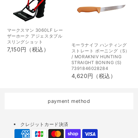
す。また、本体の電源は
猟の目的はさまざまあり
乾電池式が多く、電源や
ます。 趣味として楽しむ
配線を用意する必要がな
狩猟を趣味として楽しむ
いため、設置場所を選ば
人は少なくありません。
マークスマン 3060LF レー
ず誰でも簡単に利用でき
自然豊かな地域に住んで
ザーホーク アジェスタブル
スリングショット
ます。 初心者ハンターこ
いて、狩猟が身近なもの
モーラナイフ ハンティング
7,150円（税込）
ストレート ボーニング（S）
そトレイルカメラを活用
である場合だけではな
/ MORAKNIV HUNTING
しよう！ 獣害対策では対
く、都会に住んでいなが
STRAIGHT BONING (S)
7391846028284
象となる野生動物の行動
らときどき狩猟を楽しむ
4,620円（税込）
把握が大切です。 農作地
ために山に入る人もいま
への侵入経路はどこか？
す。 狩猟自体が自然を体
移動の際はどの道を通る
感できるものであり、ま
payment method
のか？ どの時間帯にどん
た野生動物と出会うこと
な動物が通るのか？ な
ができる場でもありま
ど、対象となる野生動物
す。さらに、その野生動
Payment
クレジットカード決済
の動きが把握できれば、
物たちと知恵を比べなが
methods
罠の設置や対策を講じる
ら獲物を追う狩猟は、オ