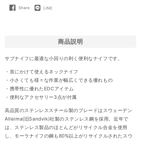
Share
LINE
Share
LINE
on
で
Facebook
送
る
商品説明
サブナイフに最適な小回りの利く便利なナイフです。
・首にかけて使えるネックナイフ
・小さくても様々な作業が幅広くできる優れもの
・携帯性に優れたEDCアイテム
・便利なアクセサリー3点が付属
高品質のステンレススチール製のブレードはスウェーデン
Alleima(旧Sandvik)社製のステンレス鋼を採用。近年で
は、ステンレス製品のほとんどがリサイクル合金を使用
し、モーラナイフの鋼も80%以上がリサイクルされたスウ