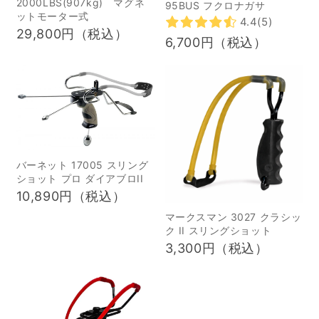
2000LBS(907kg) マグネ
95BUS フクロナガサ
ットモーター式
ちらはトレイルカメラで
も！おすすめのジビエ料
4.4
(5)
29,800円（税込）
撮影されたエゾシカの映
理 1イノシシ肉のカイエ
6,700円（税込）
像です。昼間と夜間どち
ット 2甘辛BOTAN丼 3鹿
らでもしっかりエゾシカ
カツベーコン巻き 4鹿油
の姿を捉えています。 カ
淋 7狩猟の獲物を料理す
メラには赤外線センサー
るのは醍醐味｜命をあり
が搭載されており、動物
がたくいただこう 狩猟の
が発する熱（赤外線）を
目的 狩猟を行う際には、
バーネット 17005 スリング
感知。外気と動物の温度
鳥獣保護管理法で定めら
ショット プロ ダイアブロII
差に反応し、自動でシャ
れている通り、住所地の
10,890円（税込）
ッターが作動する仕組み
都道府県知事が発行する
マークスマン 3027 クラシッ
です。屋外での使用にも
免許を事前に取得しなけ
ク II スリングショット
3,300円（税込）
耐えられるよう本体は頑
ればいけません。つま
丈に設計されており、雨
り、思い立って狩猟を行
天時でも作動するよう防
ったり誰もが狩猟できる
水設計が施されていま
わけではないのです。狩