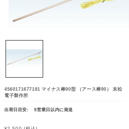
Open
media
1
in
modal
4560171677181 マイナス棒90型 （アース棒90） 末松
電子製作所
出荷日目安:
5営業日以内に発送
Regular
¥2,500