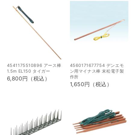
か？被害の現状 2イノシ
マの生態や、外来生物に
シの習性と危険性を理解
指定されるまでの経緯、
する 3イノシシを寄せ付
そして被害を防ぐための
けないための環境対策 1
具体的な対策についても
食べ物の管理と雑草の除
取り上げます。初心者で
去 2光・音・ニオイを活
も理解しやすいよう、ポ
用したイノシシ避けの工
イントを整理してご紹介
夫 4フェンス・ネット・
します。 最後まで読み進
電気柵による侵入防止 1
めることで、アライグマ
4541175510896 アース棒
4560171677754 デンエモ
1.5m EL150 タイガー
ン用マイナス棒 末松電子製
設置場所や地形に合わせ
に関する基本知識や危険
作所
6,800円（税込）
た最適な選択肢 5忌避剤
性を正しく理解できるは
1,650円（税込）
や超音波撃退器などグッ
ずです。身近なところに
ズの比較と選び方 6捕
も生息する可能性がある
獲・駆除を検討する際の
今だからこそ、それらが
ポイント？ 1自治体への
どのような影響を及ぼす
相談と法令の確認 7まと
かを押さえ、適切に対処
め・総括 なぜイノシシ避
する方法を考えていきま