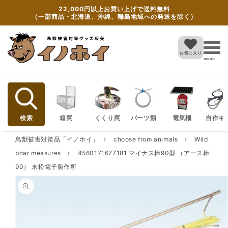
Skip to
22,000円以上お買い上げで送料無料
content
（一部商品・北海道、沖縄、離島地域への発送を除く）
お気に入り
menu
検索
箱罠
くくり罠
パーツ類
電気柵
自作キ
鳥獣被害対策品「イノホイ」
›
choose from animals
›
Wild
boar measures
›
4560171677181 マイナス棒90型 （アース棒
90） 末松電子製作所
Skip to
product
information