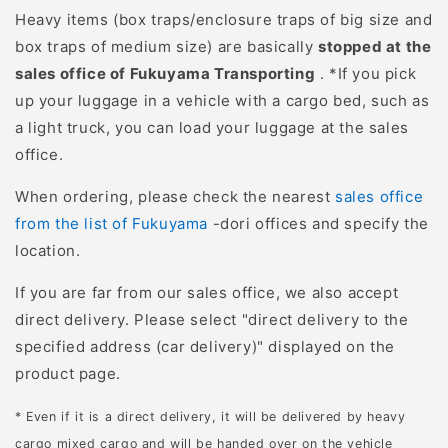
度覚えると夜間でも積極
影響 2予防的知識として
Heavy items (box traps/enclosure traps of big size and
的に行動するため、適切
知っておくべきこと 6今
box traps of medium size) are basically
stopped at the
な対策を行わないと被害
後どうするべきか：外来
sales office of Fukuyama Transporting
. *If you pick
が連鎖的に拡大してしま
種問題として考える 1私
up your luggage in a vehicle with a cargo bed, such as
います。 イノシシの習性
たちにできる予防行動と
a light truck, you can load your luggage at the sales
と危険性を理解する イノ
は？ 7今まとめ・総括：
office.
シシの行動パターンや生
アライグマを増やさない
態を理解することで、被
ために私たちができるこ
When ordering, please check the nearest
sales office
害を起こしやすい状況や
と アライグマとはどんな
from the list of Fukuyama
-dori offices and specify the
リスクを事前に把握し、
動物？基礎知識と生態 ま
location.
適切な対策をとることが
ずはアライグマの基本的
If you are far from our sales office, we also accept
できます。 イノシシは夜
な特徴や生態から学び、
direct delivery. Please select "direct delivery to the
行性でありながら、人里
日本における問題へと理
specified address (car delivery)" displayed on the
近くでも活動を続ける強
解を深めましょう。 アラ
product page.
靭な足腰を持つ動物で
イグマは体毛が灰褐色を
す。嗅覚や聴覚が非常に
基調としており、目の周
* Even if it is a direct delivery, it will be delivered by heavy
発達しており、わずかな
りに黒い模様がある“マス
cargo mixed cargo and will be handed over on the vehicle