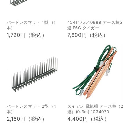
けが必要なのか？被害の
しょう。 目次 1アライグ
現状 農地や住宅地におけ
マとはどんな動物？基礎
るイノシシ被害の実態を
知識と生態 1原産地と生
バードレスマット 1型 （1
4541175510889 アース棒5
把握することは、対策の
態の特徴 2アライグマと
本）
連 E5C タイガー
1,720円（税込）
7,800円（税込）
第一歩です。なぜイノシ
タヌキの違い 2アライグ
シ被害が深刻化している
マが日本へ入ってきた経
のか、その背景を理解し
緯：特定外来生物指定の
ましょう。 イノシシは食
背景 1ペットブームと輸
欲旺盛で、特に収穫期の
入の背景（1970年代〜
農作物に甚大な被害をも
1980年代） 2テレビアニ
たらすことがあります。
メ「ラスカル」の影響 3
広範囲に耕地を荒らして
輸入数の推移と法規制前
しまうほか、住宅地へ出
の流通状況 4なぜ定着し
没するケースも増えてき
てしまったのか？（逃げ
バードレスマット 2型 （1
スイデン 電気柵 アース棒（2
本）
連）(0.3m) 1034070
ました。山間部だけでな
た・捨てられた後の野生
2,160円（税込）
4,400円（税込）
く、都市近郊でも目撃情
化） 3アライグマの定着
報が多く報告されるよう
と拡大の経路 1定着が早