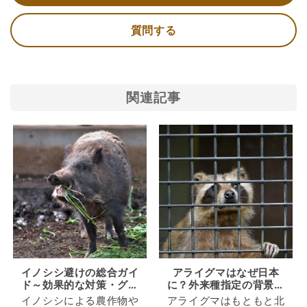
質問する
関連記事
イノシシ避けの総合ガイ
アライグマはなぜ日本
ド～効果的な対策・グッ
に？外来種指定の背景と
ズ一覧～
私たちが知るべき事実
イノシシによる農作物や
アライグマはもともと北