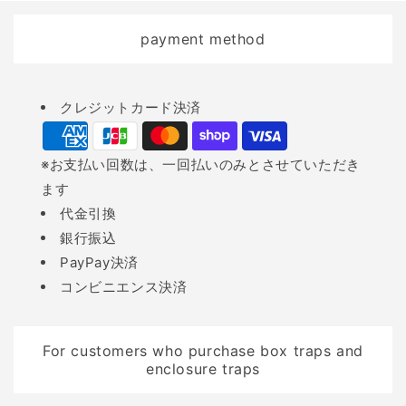
になり、住民にとって大
かった地域とその理由
payment method
きな不安要素となってい
（関西圏・都市周辺） 2
ます。 こうした被害が拡
逃げた個体が生き残りや
Payment
大している背景には、人
すい環境とは 3繁殖力と
クレジットカード決済
methods
間の生活圏の拡大が挙げ
適応力の強さ 4遺伝的な
られます。山林が宅地開
強さと生態的な適応力 4
※お支払い回数は、一回払いのみとさせていただき
発や農地拡張で減少し、
外来生物としての認定と
ます
生息域が狭まることで、
その経緯 1特定外来生物
代金引換
イノシシが人間の暮らす
に指定された時期（2005
銀行振込
場所へと出没しやすくな
年） 2外来種問題として
PayPay決済
っているのです。 また、
のアライグマの位置づけ
コンビニエンス決済
イノシシは適応力が高い
3他の外来哺乳類との比較
ため、食べ物が手に入り
（ヌートリア、ハクビシ
やすい場所を見つけると
ンなど） 5日本に来たこ
For customers who purchase box traps and
何度も同じ場所へ訪れる
とが及ぼした影響 1生態
enclosure traps
習性があります。餌を一
系・人間社会への一般的