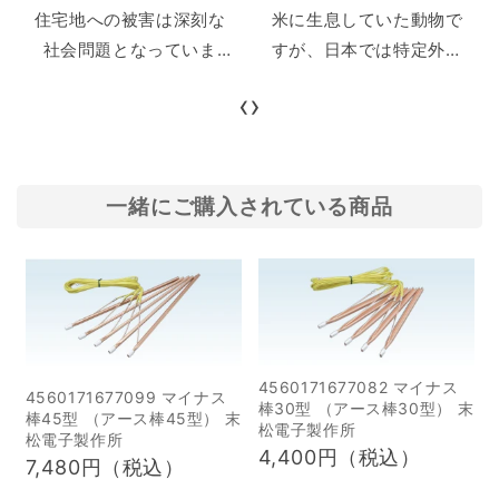
住宅地への被害は深刻な
米に生息していた動物で
社会問題となっていま
すが、日本では特定外来
す。本記事では、イノシ
生物として問題視されて
‹
›
シの習性を知り、被害を
います。飼育ブームや人
最小限に抑えるための効
気アニメの影響で一気に
果的な方法を総合的に解
輸入数が増え、その後の
説します。 具体的な環境
飼育放棄によって各地で
一緒にご購入されている商品
対策や侵入防止策、さら
野生化が進みました。現
にグッズの選び方や駆除
在では農作物被害や感染
の際に守るべき法的ポイ
症リスクなど、さまざま
ントなどをまとめまし
な問題を引き起こしてい
た。イノシシ被害への不
ます。 この記事では、ア
安を解消し、安全に暮ら
ライグマがなぜ日本に定
4560171677082 マイナス
4560171677099 マイナス
棒30型 （アース棒30型） 末
すためのヒントをぜひご
着したのか、その背景や
棒45型 （アース棒45型） 末
松電子製作所
覧ください。 目次 1なぜ
影響について分かりやす
松電子製作所
4,400円（税込）
7,480円（税込）
イノシシ避けが必要なの
く解説します。アライグ