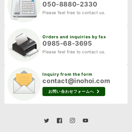
さらに、一度通った道を
域拡大を後押ししている
050-8880-2330
覚える学習能力も高いの
大きな要因です。 もとも
Please feel free to contact us.
で、侵入箇所を特定して
とは北米原産であるた
継続的な対策を行うこと
め、日本の在来生態系と
が求められます。イノシ
の相互作用が問題になり
Orders and inquiries by fax
シがどういったポイント
がちです。特に農作物へ
0985-68-3695
を狙いやすいのか理解し
の被害や建物への侵入な
Please feel free to contact us.
ておくことが、被害軽減
ど、人間の生活や経済活
の大きな鍵となるでしょ
動に直接的な影響を及ぼ
う。 イノシシを寄せ付け
します。一度広がると駆
Inquiry from the form
contact@inohoi.com
ないための環境対策 イノ
除や被害防止が難しい点
シシが近寄りにくい環境
も、アライグマが危険視
お問い合わせフォームへ
を整えるには、餌になる
される理由の一つです。
ものを排除し、できるだ
原産地と生態の特徴 アラ
けイノシシにとって居心
イグマは北米から中米に
地の悪い状況を作ること
かけて幅広い地域に生息
Twitter
Facebook
Instagram
YouTube
が大切です。 イノシシを
し、森林や湿地など多彩