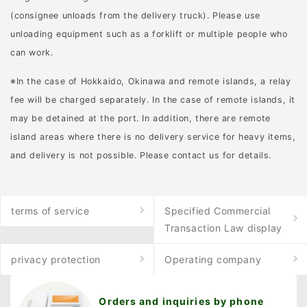
食べ物の臭いにも敏感に
ク”が特徴的です。夜行性
(consignee unloads from the delivery truck). Please use
反応します。農作物や家
であり、雑食性のため果
unloading equipment such as a forklift or multiple people who
庭ゴミなど、人間の生活
物や昆虫、小動物など幅
can work.
圏にあるさまざまなもの
広い食べ物を口にしま
※In the case of Hokkaido, Okinawa and remote islands, a relay
を餌として認識するの
す。さらに手先が器用
fee will be charged separately. In the case of remote islands, it
で、被害は多岐にわたり
で、水辺で食べ物を洗う
may be detained at the port. In addition, there are remote
ます。 また、イノシシは
ような仕草を見せること
island areas where there is no delivery service for heavy items,
警戒心が強く、危険を察
でも知られています。 ア
and delivery is not possible. Please contact us for details.
知するとすぐに逃げる反
ライグマは環境への適応
面、追い詰められると突
力がとても高い動物で
発的に突進してくること
す。森林や湿地だけでな
terms of service
Specified Commercial
があります。特に子連れ
く、都市部や住宅街にも
Transaction Law display
のメスは攻撃性が高まる
容易に進出し、さまざま
可能性があり、予期せぬ
な場所で生活できます。
privacy protection
Operating company
事故につながることもあ
こうした柔軟な適応力
るため注意が必要です。
が、野生化した後の生息
Orders and inquiries by phone