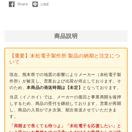
Share
LINE
Share
LINE
ス
ス
on
で
Facebook
送
る
棒
棒
90）
90）
末
末
商品説明
松
松
電
電
【重要】末松電子製作所 製品の納期と注文につ
子
子
いて
製
製
作
作
現在、熊本県での地震の影響によりメーカー（末松電子製
作所）が被災し、営業および出荷が停止しております。そ
所
所
のため、
本商品の発送時期は【未定】
となっております。
当店（イノホイ）では、メーカーの復旧と事業再開を後押
しするため、商品の受付を継続しております。営業が再開
し、商品の入荷ができ次第、順次発送させていただきま
す。
「再開まで長くても待つよ」「末松電子を応援したい」と