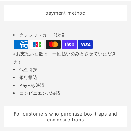
庭先や許可のある敷地内
にお願いいたします。・
payment method
参加費用一組3,500円※ご
家族、ご友人と複数人で
Payment
ご参加可能です。1グルー
クレジットカード決済
methods
プ1箱を組み立てしま
す。・定員5組（先着
※お支払い回数は、一回払いのみとさせていただき
順）・持ち物汚れても良
ます
い服装でお越しくださ
代金引換
い。プラスドライバー、
銀行振込
電動ドライバーがあれば
PayPay決済
尚可。 お申し込みは以下
コンビニエンス決済
よりお願いいたします ー
ーーーーーーーーーーー
ーーーーご参加希望の方
For customers who purchase box traps and
enclosure traps
は以下申込フォームまた
はお電話にてご連絡くだ