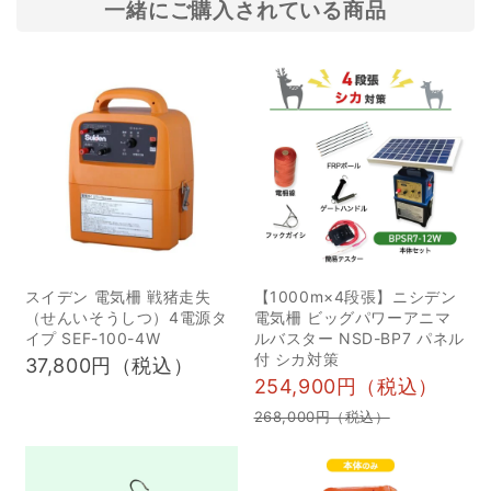
businesses put a lot of
が様々な花粉を森に運び
一緒にご購入されている商品
effort into clearing the
込むことで豊かな森の形
snow, and some of
成に繋がると共に、分蜂
them may be asking
が成功した際には希少な
outside...
ニホンミツバチの蜜をご
自宅で楽しめます。興味
をお持ちの方は多いです
が、独学では踏み出しに
くいという意見を多く聞
きます。今回は経験豊富
スイデン 電気柵 戦猪走失
【1000m×4段張】ニシデン
な養蜂家がしっかりとア
（せんいそうしつ）4電源タ
電気柵 ビッグパワーアニマ
ドバイスをしますので、
イプ SEF-100-4W
ルバスター NSD-BP7 パネル
是非ご参加くださ
付 シカ対策
37,800円（税込）
254,900円（税込）
い。・・・イノホイの森
268,000円（税込）
とは・・・鳥獣被害につ
いて詳しく知らない一般
の方でも、鳥獣捕獲用の