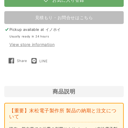
お気に入り登録
ン
ン
ス
ス
見積もり・お問合せはこちら
ガ
ガ
Pickup available at
イノホイ
イ
イ
Usually ready in 24 hours
シ
シ
View store information
26
26
型
型
Share
LINE
Share
LINE
末
末
on
で
Facebook
送
る
松
松
電
電
子
子
商品説明
製
製
作
作
【重要】末松電子製作所 製品の納期と注文につ
所
所
いて