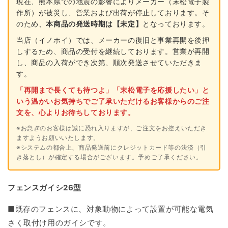
現在、熊本県での地震の影響によりメーカー（末松電子製
作所）が被災し、営業および出荷が停止しております。そ
のため、
本商品の発送時期は【未定】
となっております。
当店（イノホイ）では、メーカーの復旧と事業再開を後押
しするため、商品の受付を継続しております。営業が再開
し、商品の入荷ができ次第、順次発送させていただきま
す。
「再開まで長くても待つよ」「末松電子を応援したい」と
いう温かいお気持ちでご了承いただけるお客様からのご注
文を、心よりお待ちしております。
※お急ぎのお客様は誠に恐れ入りますが、ご注文をお控えいただき
ますようお願いいたします。
※システムの都合上、商品発送前にクレジットカード等の決済（引
き落とし）が確定する場合がございます。予めご了承ください。
フェンスガイシ26型
■既存のフェンスに、対象動物によって設置が可能な電気
さく取付け用のガイシです。