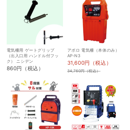
罠作りを行ったり、許可
制で狩猟免許を持ってい
るけど捕獲する土地を持
っていない方に解放、技
術指導などを行うことで
今後の狩猟家の育成・発
電気柵用 ゲートグリップ
アポロ 電気柵（本体のみ）
達に寄与できる活動を行
（出入口用 ハンドル付フッ
AP-N3
っている場となります。
ク） ニシデン
31,600円（税込）
また、不定期で、子供た
860円（税込）
34,760円（税込）
ちが自然に触れることが
できるように「カブトム
シの捕獲体験」「ミツバ
チの蜂蜜収穫体験」「椎
茸の収穫体験」などを行
うことで子供たちに自然
に触れ合ってもらえる機
会を提供していきたいと