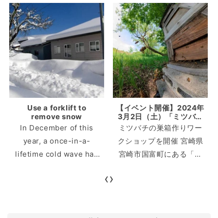
Use a forklift to
【イベント開催】2024年
remove snow
3月2日（土）「ミツバチ
の巣箱作りワークショッ
In December of this
ミツバチの巣箱作りワー
プ」開催のお知らせ
year, a once-in-a-
クショップを開催 宮崎県
lifetime cold wave has
宮崎市国富町にある「イ
arrived, and heavy
ノホイの森」にて、「ミ
‹
›
snowfall continues in
ツバチの巣箱作りワーク
various places. In
ショップ」の開催が決定
snowy areas, many
いたしました！ミツバチ