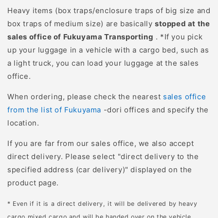
さい！■参加申込フォー
Heavy items (box traps/enclosure traps of big size and
ムはこちら■お電話での
box traps of medium size) are basically
stopped at the
申込み050-8880-
sales office of Fukuyama Transporting
. *If you pick
2330（イノホイ窓口）ー
up your luggage in a vehicle with a cargo bed, such as
ーーーーーーーーーーー
a light truck, you can load your luggage at the sales
ーーーー※掲載画像は西洋
office.
ミツバチ用の巣箱となり
When ordering, please check the nearest
sales office
イメージです。 実際に
from the list of Fukuyama
-dori offices and specify the
制作するのはニホンミツ
location.
バチ用の重箱式巣箱とな
ります。
If you are far from our sales office, we also accept
direct delivery. Please select "direct delivery to the
specified address (car delivery)" displayed on the
product page.
* Even if it is a direct delivery, it will be delivered by heavy
cargo mixed cargo and will be handed over on the vehicle