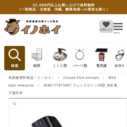
Skip to
22,000円以上お買い上げで送料無料
content
（一部商品・北海道、沖縄、離島地域への発送を除く）
お気に入り
menu
検索
箱罠
くくり罠
パーツ類
電気柵
自作キ
鳥獣被害対策品「イノホイ」
›
choose from animals
›
Wild
boar measures
›
4560171673657 フェンスガイシ26型 末松電
子製作所
Skip to
product
information