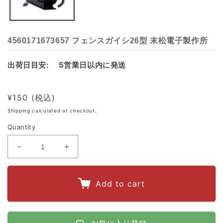
4560171673657 フェンスガイシ26型 末松電子製作所
出荷日目安:
5営業日以内に発送
Regular
¥150
price
Shipping
calculated at checkout.
Quantity
Decrease
Increase
quantity
quantity
for
for
Add to cart
4560171673657
4560171673657
フ
フ
ェ
ェ