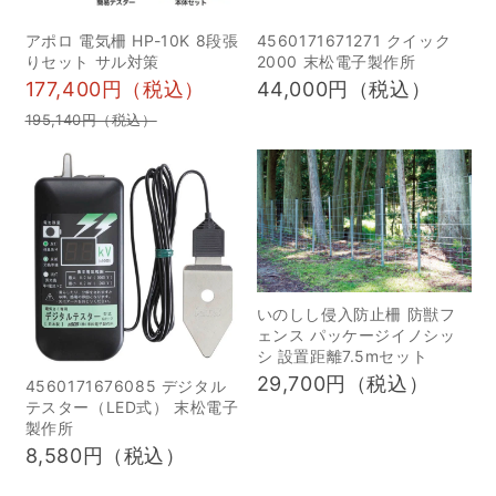
考えています。 【実施概
アポロ 電気柵 HP-10K 8段張
4560171671271 クイック
要】 ・実施場所イノホイ
りセット サル対策
2000 末松電子製作所
177,400円（税込）
44,000円（税込）
の森（宮崎市国富町森
永）※詳細住所は参加者に
195,140円（税込）
個別で連絡いたしま
す。・実施日2024年3月
2日（土）・スケジュール
10時〜12時 巣箱の組み
立て 資材はこちらで用
意していますので、組み
いのしし侵入防止柵 防獣フ
立て作業を行っていただ
ェンス パッケージイノシッ
シ 設置距離7.5mセット
きます。12時〜13時 お
29,700円（税込）
4560171676085 デジタル
昼休憩13時〜14時 巣箱
テスター（LED式） 末松電子
設置のデモや運用のアド
製作所
バイス等をレクチャー※巣
8,580円（税込）
箱の設置場所はご自身の