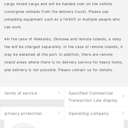
cargo mixed cargo and will be handed over on the vehicle
警戒心が強く、危険を察
(consignee unloads from the delivery truck). Please use
知するとすぐに逃げる反
unloading equipment such as a forklift or multiple people who
面、追い詰められると突
can work.
発的に突進してくること
があります。特に子連れ
※In the case of Hokkaido, Okinawa and remote islands, a relay
のメスは攻撃性が高まる
fee will be charged separately. In the case of remote islands, it
可能性があり、予期せぬ
may be detained at the port. In addition, there are remote
事故につながることもあ
island areas where there is no delivery service for heavy items,
るため注意が必要です。
and delivery is not possible. Please contact us for details.
さらに、一度通った道を
覚える学習能力も高いの
で、侵入箇所を特定して
terms of service
Specified Commercial
継続的な対策を行うこと
Transaction Law display
が求められます。イノシ
privacy protection
Operating company
シがどういったポイント
を狙いやすいのか理解し