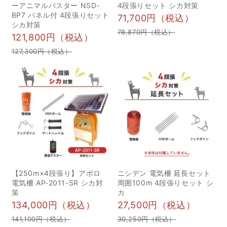
ーアニマルバスター NSD-
4段張りセット シカ対策
い 3雑草は刈り取る 4定
ましょう。 イノシシは食
BP7 パネル付 4段張りセット
71,700円（税込）
期的に見回りをする 5忌
欲旺盛で、特に収穫期の
シカ対策
78,870円（税込）
121,800円（税込）
避剤を使う 6警戒音装置
農作物に甚大な被害をも
を付ける 7犬を飼う 8罠
たらすことがあります。
127,300円（税込）
を仕掛ける 9捕獲・駆除
広範囲に耕地を荒らして
の依頼をする 10イノシシ
しまうほか、住宅地へ出
による被害対策は唐辛子
没するケースも増えてき
や音が有効｜ほかの手段
ました。山間部だけでな
も組み合わせるのがおす
く、都市近郊でも目撃情
すめ イノシシによる深刻
報が多く報告されるよう
な被害 イノシシの被害
になり、住民にとって大
は、農作物やゴミを荒ら
きな不安要素となってい
【250m×4段張り】アポロ
ニシデン 電気柵 延長セット
すだけではなく、人間に
ます。 こうした被害が拡
電気柵 AP-2011-SR シカ対
周囲100m 4段張りセット シ
対して被害をもたらすこ
大している背景には、人
策
カ
ともあるため、十分な注
間の生活圏の拡大が挙げ
134,000円（税込）
27,500円（税込）
意が必要です。 農作物へ
られます。山林が宅地開
141,100円（税込）
30,250円（税込）