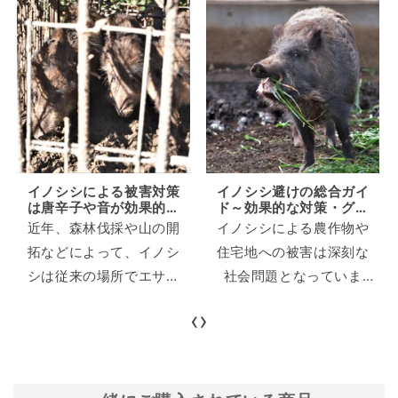
イノシシによる被害対策
イノシシ避けの総合ガイ
は唐辛子や音が効果的！
ド～効果的な対策・グッ
具体的なやり方も解説
ズ一覧～
近年、森林伐採や山の開
イノシシによる農作物や
拓などによって、イノシ
住宅地への被害は深刻な
シは従来の場所でエサが
社会問題となっていま
取れなくなり、民家の付
す。本記事では、イノシ
‹
›
近に出没して畑の農作物
シの習性を知り、被害を
や生ゴミなどを荒らして
最小限に抑えるための効
しまうという被害が深刻
果的な方法を総合的に解
になっています。 イノシ
説します。 具体的な環境