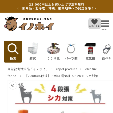
Skip to
22,000円以上お買い上げで送料無料
content
（一部商品・北海道、沖縄、離島地域への発送を除く）
お気に入り
menu
検索
箱罠
くくり罠
パーツ類
電気柵
自作キ
鳥獣被害対策品「イノホイ」
›
repel product
›
electric
fence
›
【200m×4段張】アポロ 電気柵 AP-2011 シカ対策
Skip to
product
information