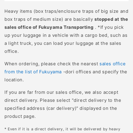
態を理解することで、被
Heavy items (box traps/enclosure traps of big size and
害を起こしやすい状況や
box traps of medium size) are basically
stopped at the
リスクを事前に把握し、
sales office of Fukuyama Transporting
. *If you pick
適切な対策をとることが
up your luggage in a vehicle with a cargo bed, such as
できます。 イノシシは夜
a light truck, you can load your luggage at the sales
行性でありながら、人里
office.
近くでも活動を続ける強
靭な足腰を持つ動物で
When ordering, please check the nearest
sales office
す。嗅覚や聴覚が非常に
from the list of Fukuyama
-dori offices and specify the
発達しており、わずかな
location.
食べ物の臭いにも敏感に
If you are far from our sales office, we also accept
反応します。農作物や家
direct delivery. Please select "direct delivery to the
庭ゴミなど、人間の生活
specified address (car delivery)" displayed on the
圏にあるさまざまなもの
product page.
を餌として認識するの
で、被害は多岐にわたり
* Even if it is a direct delivery, it will be delivered by heavy
ます。 また、イノシシは