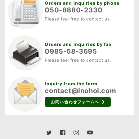
ておくことが、被害軽減
Orders and inquiries by phone
050-8880-2330
の大きな鍵となるでしょ
Please feel free to contact us.
う。 イノシシを寄せ付け
ないための環境対策 イノ
シシが近寄りにくい環境
Orders and inquiries by fax
を整えるには、餌になる
0985-68-3695
ものを排除し、できるだ
Please feel free to contact us.
けイノシシにとって居心
地の悪い状況を作ること
が大切です。 イノシシを
Inquiry from the form
遠ざけるためには、まず
contact@inohoi.com
彼らが食べ物を見つけに
お問い合わせフォームへ
くい環境づくりが重要で
す。農作物だけではな
く、家庭ゴミや堆肥置き
場、畑周りの雑草なども
Twitter
Facebook
Instagram
YouTube
イノシシにとっては餌や