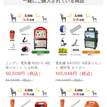
一緒にご購入されている商品
シ対策にはさまざまな方
対策や侵入防止策、さら
法がありますが、手軽に
にグッズの選び方や駆除
できる方法として唐辛子
の際に守るべき法的ポイ
や音による対策が注目さ
ントなどをまとめまし
れています。本記事で
た。イノシシ被害への不
は、イノシシに有効とさ
安を解消し、安全に暮ら
れる唐辛子や音の対策方
すためのヒントをぜひご
法について詳しく紹介し
覧ください。 目次 1なぜ
ます。 目次 1イノシシに
イノシシ避けが必要なの
ニシデン 電気柵 NSD-5 4段
電気柵 SA15DC 4段張りセッ
よる深刻な被害 1農作物
か？被害の現状 2イノシ
張りセット シカ対策
ト 鹿対策 タイガー
への被害 2環境被害 3人
シの習性と危険性を理解
50,500円（税込）
105,948円（税込）
的被害 2イノシシによる
する 3イノシシを寄せ付
55,550円（税込）
116,543円（税込）
被害かどうかを見極める
けないための環境対策 1
方法 1イノシシの足跡か
食べ物の管理と雑草の除
どうか 2掘り起こした跡
去 2光・音・ニオイを活
があるか 3イノシシの生
用したイノシシ避けの工