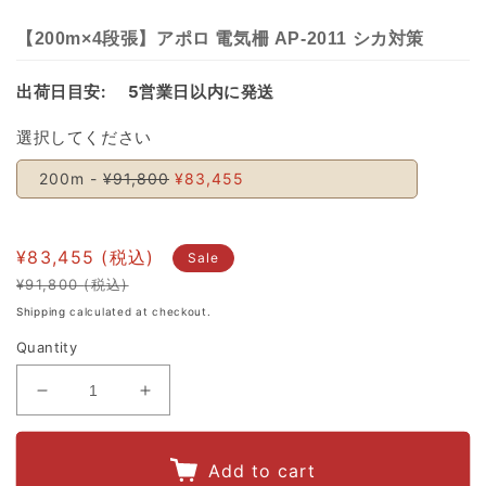
【200m×4段張】アポロ 電気柵 AP-2011 シカ対策
出荷日目安:
5営業日以内に発送
選択してください
200m -
¥91,800
¥83,455
¥83,455
Sale
¥91,800
Regular
Sale
Shipping
calculated at checkout.
price
price
Quantity
Decrease
Increase
quantity
quantity
for
for
Add to cart