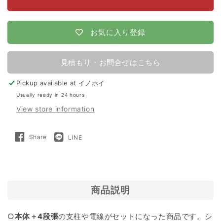
【200m×4
【200m×4
段
段
張】
張】
お気に入り登録
ア
ア
ポ
ポ
見積もり・お問合せはこちら
ロ
ロ
Pickup available at
イノホイ
電
電
Usually ready in 24 hours
気
気
View store information
柵
柵
AP-
AP-
Share
LINE
Share
LINE
2011
2011
on
で
Facebook
送
る
シ
シ
カ
カ
対
対
商品説明
策
策
○
本体＋4段張
の支柱や電線がセットになった商品です。シ