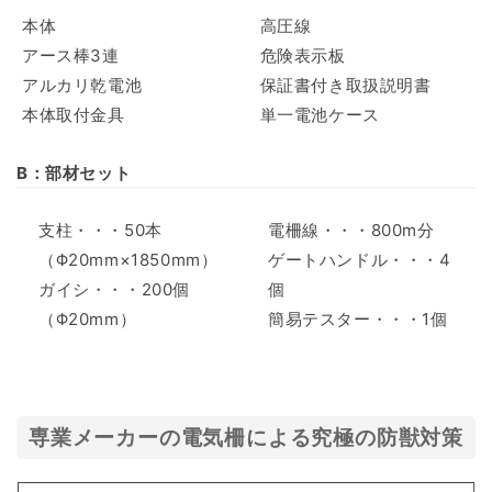
本体
高圧線
アース棒3連
危険表示板
アルカリ乾電池
保証書付き取扱説明書
本体取付金具
単一電池ケース
B：部材セット
支柱・・・50本
電柵線・・・800m分
（Φ20mm×1850mm）
ゲートハンドル・・・4
ガイシ・・・200個
個
（Φ20mm）
簡易テスター・・・1個
専業メーカーの電気柵による究極の防獣対策