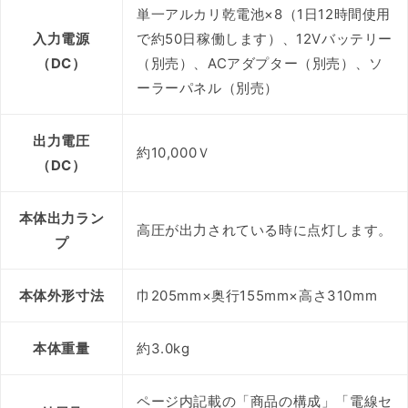
単一アルカリ乾電池×8（1日12時間使用
入力電源
で約50日稼働します）、12Vバッテリー
（DC）
（別売）、ACアダプター（別売）、ソ
ーラーパネル（別売）
出力電圧
約10,000Ｖ
（DC）
本体出力ラン
高圧が出力されている時に点灯します。
プ
本体外形寸法
巾205mm×奥行155mm×高さ310mm
本体重量
約3.0kg
ページ内記載の「商品の構成」「電線セ