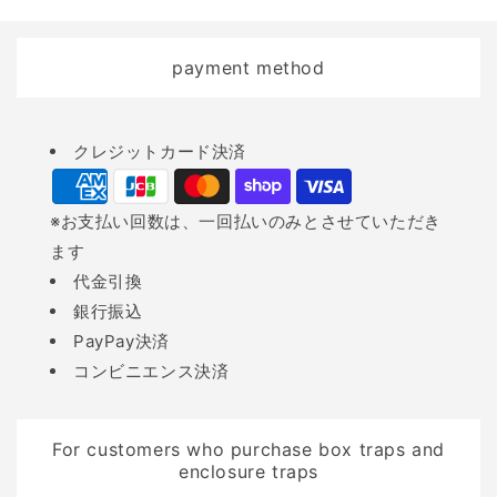
の被害 イノシシによる農
発や農地拡張で減少し、
作物被害によって、地方
生息域が狭まることで、
の農業では深刻な影響が
イノシシが人間の暮らす
payment method
出ています。イノシシは
場所へと出没しやすくな
サツマイモやカボチャな
っているのです。 また、
Payment
クレジットカード決済
どを好み、これらは実に
イノシシは適応力が高い
methods
なる以前のツルの状態の
ため、食べ物が手に入り
うちに食べられてしまう
やすい場所を見つけると
※お支払い回数は、一回払いのみとさせていただき
こともあります。...
何度も同じ場所へ訪れる
ます
習性があります。餌を一
代金引換
度覚えると夜間でも積極
銀行振込
的に行動するため、適切
PayPay決済
な対策を行わないと被害
コンビニエンス決済
が連鎖的に拡大してしま
います。 イノシシの習性
For customers who purchase box traps and
と危険性を理解する イノ
enclosure traps
シシの行動パターンや生