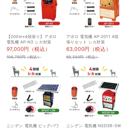
態系 1イノシシの特徴 4
夫 4フェンス・ネット・
おすすめのイノシシ対
電気柵による侵入防止 1
策：唐辛子 1唐辛子を地
設置場所や地形に合わせ
面に蒔く 2唐辛子以外に
た最適な選択肢 5忌避剤
イノシシ対策に使える植
や超音波撃退器などグッ
【200m×4段張り】アポロ
アポロ 電気柵 AP-2011 4段
物 5おすすめのイノシシ
ズの比較と選び方 6捕
電気柵 AP-N3 シカ対策
張りセット シカ対策
対策：音 6音のイノシシ
獲・駆除を検討する際の
97,000円（税込）
63,000円（税込）
対策を取る場合の注意点
ポイント？ 1自治体への
106,700円（税込）
69,300円（税込）
7唐辛子や音以外のイノシ
相談と法令の確認 7まと
シに有効な対策 1ライト 2
め・総括 なぜイノシシ避
防護柵 3トタン板 4防獣
けが必要なのか？被害の
ネット 5金網やフェンス
現状 農地や住宅地におけ
6電気柵 8柵を設置する際
るイノシシ被害の実態を
のポイント 9イノシシに
把握することは、対策の
よる被害を減らすために
第一歩です。なぜイノシ
1周辺の環境を整える 2エ
シ被害が深刻化している
サとなるものを放置しな
のか、その背景を理解し
ニシデン 電気柵 ビッグパワ
ニシデン 電気柵 NSDSR-5W