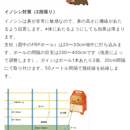
イノシシ対策（2段張り）
イノシシは鼻が非常に敏感なので、鼻の高さに柵線があた
るよう設置します。※体にあたるようにしても効果は薄まり
ます。
支柱（図中のFRPポール）は20〜30cm地中に打ち込みま
す。ポールの間隔の目安は200〜400cmです（地形によっ
て調整します）。ガイシはポール1本あたり2個、20cm間隔
にて取り付けます。50メートル間隔で接続線を結線しま
す。