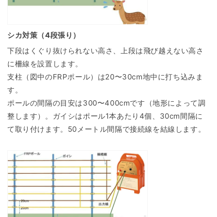
シカ対策（4段張り）
下段はくぐり抜けられない高さ、上段は飛び越えない高さ
に柵線を設置します。
支柱（図中のFRPポール）は20〜30cm地中に打ち込みま
す。
ポールの間隔の目安は300〜400cmです（地形によって調
整します）。ガイシはポール1本あたり4個、30cm間隔に
て取り付けます。50メートル間隔で接続線を結線します。