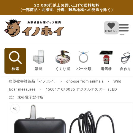
Skip to
22,000円以上お買い上げで送料無料
content
（一部商品・北海道、沖縄、離島地域への発送を除く）
お気に入り
menu
検索
箱罠
くくり罠
パーツ類
電気柵
自作キ
鳥獣被害対策品「イノホイ」
›
choose from animals
›
Wild
boar measures
›
4560171676085 デジタルテスター（LED
式） 末松電子製作所
Skip to
product
information