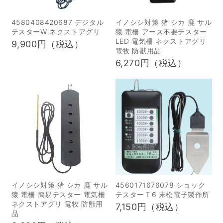
入、運用に関するご相
談・ご依頼などございま
4580408420687 デジタル
イノシシ対策 猪 シカ 鹿 サル
したら、どうぞお気軽に
テスターW ネクストアグリ
猿 電柵 アース不要テスター
ご連絡ください。 山都町
LED 電気柵 ネクストアグリ
9,900円（税込）
電牧 防獣用品
猟友会郷野原捕獲隊の皆
6,270円（税込）
様、遠方よりお越しいた
だき、誠にありがとうご
ざいました。 【お問い合
わせ先】鳥獣被害対策グ
ッズ販売 イノホイ電
話：050-8880-2330メ
ール：
contact@inohoi.com
イノシシ対策 猪 シカ 鹿 サル
4560171676078 ショック
猿 電柵 簡易テスター 電気柵
テスターＴ6 末松電子製作所
ネクストアグリ 電牧 防獣用
7,150円（税込）
品