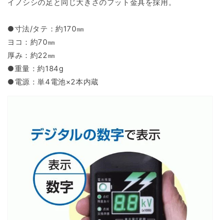
イノシシの足と同じ大きさのフット金具を採用。
●寸法/タテ：約170㎜
ヨコ：約70㎜
厚み：約22㎜
●重量：約184g
●電源：
単4電池×2本内蔵