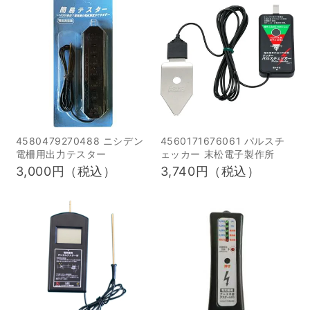
This time, we
造、使用方法、設置時の
interviewed Mr.
ポイントなどをご紹介さ
Shigeo...
せていただき、実際に罠
に触れていただきなが
ら、使い勝手や現場での
活用イメージを確認して
いただきました。 皆様か
4580479270488 ニシデン
4560171676061 パルスチ
らは、実践的な視点での
電柵用出力テスター
ェッカー 末松電子製作所
ご質問やご意見も多くい
3,000円（税込）
3,740円（税込）
ただき、大変有意義な時
間となりました。 当社と
いたしましても、今回の
視察を通じて、今後の捕
獲活動のお役に立てるよ
う、引き続き努めてまい
ります。罠の選定や導