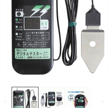
Open
media
1
in
modal