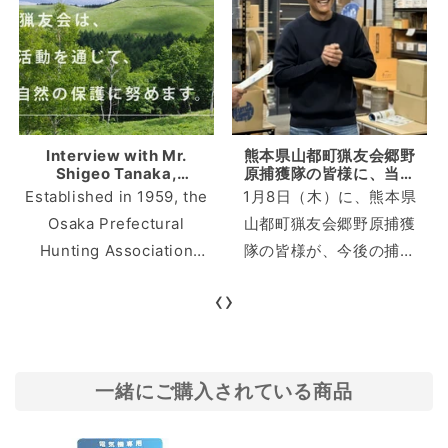
Interview with Mr.
熊本県山都町猟友会郷野
Shigeo Tanaka,
原捕獲隊の皆様に、当社
secretary general of
施設をご視察いただきま
Established in 1959, the
1月8日（木）に、熊本県
the Osaka Prefectural
した。
Osaka Prefectural
山都町猟友会郷野原捕獲
Hunting Association,
which has been in
Hunting Association
隊の皆様が、今後の捕獲
business for over 60
has a history of over 60
活動の検討材料とするた
years
‹
›
years. As a hunting
め、さまざまな種類の罠
club, it is one of the
を実際にご覧になりたい
few public interest
とのことで、イノホイへ
incorporated
視察にお越しくださいま
一緒にご購入されている商品
associations certified
した。 当社が取り扱う各
by the Cabinet Office.
種罠について、特徴や構