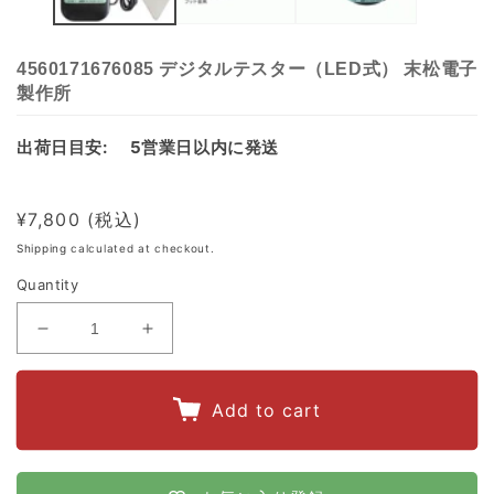
4560171676085 デジタルテスター（LED式） 末松電子
製作所
出荷日目安:
5営業日以内に発送
Regular
¥7,800
price
Shipping
calculated at checkout.
Quantity
Decrease
Increase
quantity
quantity
for
for
Add to cart
4560171676085
4560171676085
デ
デ