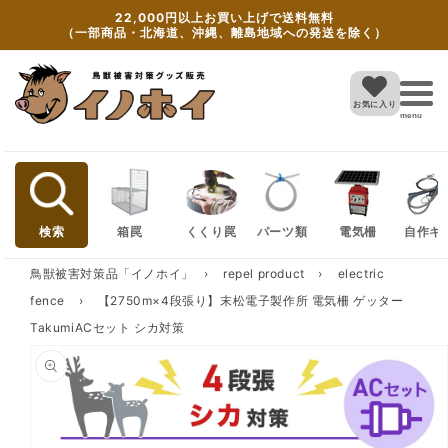
Skip to
22,000円以上お買い上げで送料無料
content
（一部商品・北海道、沖縄、離島地域への発送を除く）
お気に入り
menu
検索
箱罠
くくり罠
パーツ類
電気柵
自作キ
鳥獣被害対策品「イノホイ」
›
repel product
›
electric
fence
›
【2750m×4段張り】末松電子製作所 電気柵 ゲッター
TakumiACセット シカ対策
Skip to
product
information