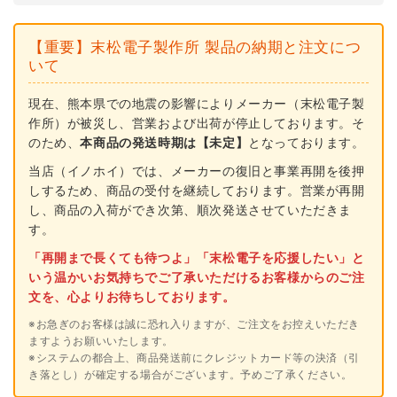
ゲ
ゲ
ッ
ッ
【重要】末松電子製作所 製品の納期と注文につ
タ
タ
いて
ー
ー
TakumiAC
TakumiAC
現在、熊本県での地震の影響によりメーカー（末松電子製
作所）が被災し、営業および出荷が停止しております。そ
セ
セ
のため、
本商品の発送時期は【未定】
となっております。
ッ
ッ
当店（イノホイ）では、メーカーの復旧と事業再開を後押
ト
ト
しするため、商品の受付を継続しております。営業が再開
シ
シ
し、商品の入荷ができ次第、順次発送させていただきま
カ
カ
す。
対
対
「再開まで長くても待つよ」「末松電子を応援したい」と
策
策
いう温かいお気持ちでご了承いただけるお客様からのご注
文を、心よりお待ちしております。
※お急ぎのお客様は誠に恐れ入りますが、ご注文をお控えいただき
ますようお願いいたします。
※システムの都合上、商品発送前にクレジットカード等の決済（引
き落とし）が確定する場合がございます。予めご了承ください。