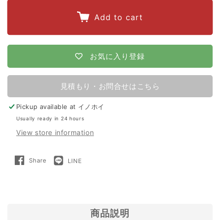
quantity
quantity
for
for
Add to cart
【2750m×4
【2750m×4
段
段
張
張
お気に入り登録
り】
り】
末
末
見積もり・お問合せはこちら
松
松
Pickup available at
イノホイ
電
電
Usually ready in 24 hours
子
子
View store information
製
製
作
作
Share
LINE
Share
LINE
所
所
on
で
Facebook
送
る
電
電
気
気
柵
柵
商品説明