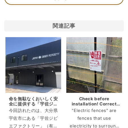
関連記事
命を無駄なくおいしく安
Check before
全に提供する「宇佐ジビ
installation! Correct
エファクトリー」（大分
knowledge to prevent
今回訪れたのは、大分県
"Electric fences" are
県宇佐市）
accidents with electric
宇佐市にある「宇佐ジビ
fences that use
fences
エファクトリー」（有限
electricity to surround