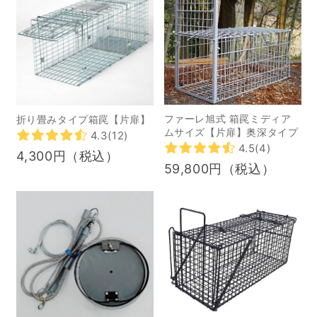
数少ない、年間1000頭を
超える処理施設の一つで
す。 ※国産ジビエ認証制
度： 衛星管理基準および
カットチャートによる流
通規格の遵守、適切なラ
ファーレ旭式 箱罠ミディア
折り畳みタイプ箱罠【片扉】
ベル表示によるトレーサ
ムサイズ【片扉】奥深タイプ
4.3
(12)
ビリティの確保等に取り
4.5
(4)
4,300円（税込）
組む食肉処理施設の認証
59,800円（税込）
を行う。 2018年5月に制
定され、より安全なジビ
エの提供と消費者のジビ
エに対する安心の確保を
図る制度。 ジビエを始め
たきっかけ もともと焼肉
店の運営などをしていた
同社。当時は高級な食べ