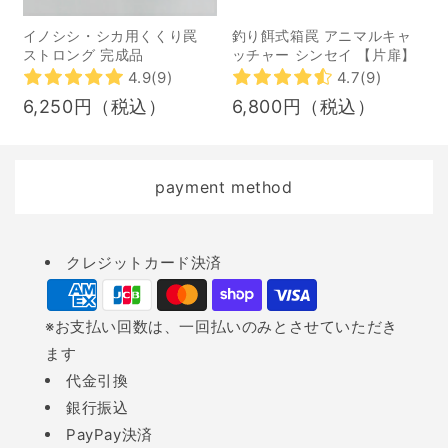
物であった焼肉を、おい
イノシシ・シカ用くくり罠
釣り餌式箱罠 アニマルキャ
しくて良いものを安心価
ストロング 完成品
ッチャー シンセイ 【片扉】
4.9
(9)
4.7
(9)
格で食べてもらいたいと
6,250円（税込）
6,800円（税込）
考え、無添加の加工肉を
自分たちで作って提供す
ることを決意し、2011年
payment method
に「安心院ソーセージ」
を設立します。 その後、
ジビエ食肉加工も始める
Payment
クレジットカード決済
ことになりますが、その
methods
きっかけは、農家の方の
「イノシシやシカの処理
※お支払い回数は、一回払いのみとさせていただき
をどうにかできないか」
ます
との一声だったそう。 あ
代金引換
る日、その農家の方が、
銀行振込
野生動物に農作物を食い
PayPay決済