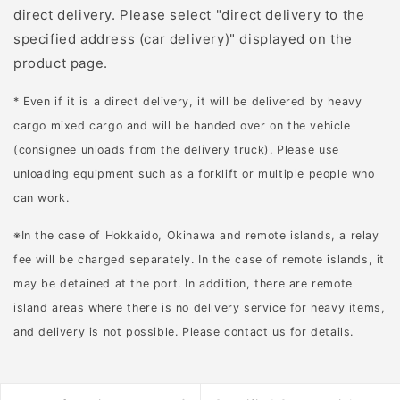
direct delivery. Please select "direct delivery to the
はならないのが、肉の仕
specified address (car delivery)" displayed on the
入れです。 肉は猟友会の
product page.
協力のもと、約30名の猟
師に年間1,600頭ほど提供
* Even if it is a direct delivery, it will be delivered by heavy
してもらっています。 そ
cargo mixed cargo and will be handed over on the vehicle
のうち、シカが8割・イノ
(consignee unloads from the delivery truck). Please use
シシが2割。シカの林業被
unloading equipment such as a forklift or multiple people who
害が多いこともあり、イ
can work.
ノシシに比べてシカの方
が自治体の報奨金が高く
※In the case of Hokkaido, Okinawa and remote islands, a relay
なっていることも要因の
fee will be charged separately. In the case of remote islands, it
一つと考えられます。
may be detained at the port. In addition, there are remote
「宇佐ジビエファクトリ
island areas where there is no delivery service for heavy items,
ー」では、畜肉を扱う肉
and delivery is not possible. Please contact us for details.
のプロ目線と、これまで
多くのジビエを取り扱う