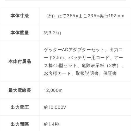
本体寸法
（約）たて355×よこ235×奥行192mm
本体重量
約3.2kg
ゲッターACアダプターセット、出力コ
ード2.5m、バッテリー用コード、アー
本体付属品
ス棒45型セット、危険表示板（2枚）、
お客様カード、取扱説明書、保証書
最大電線長
12,000m
出力電圧
約10,000V
出力間隔
約1.4秒