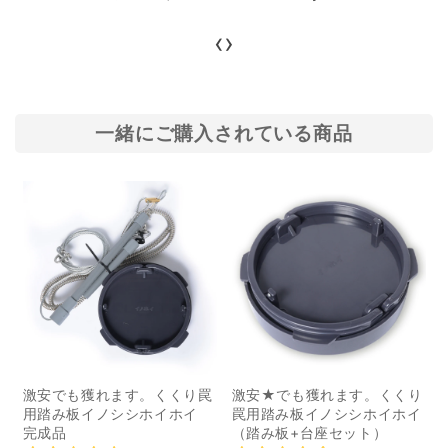
会社サンセイ）。 ”身体に
fields where crops are
‹
›
やさしい”をコンセプト
grown. It is widely used
に、化学調味料を使わず
as a countermeasure
天然素材にこだわって造
against animal damage
り上げた「安心院（あじ
and protects important
一緒にご購入されている商品
む）ソーセージ」とし
crops from wild
て、ソーセージやジビエ
animals. However,
肉、その他加工肉などを
there must be many
取り扱っています。 宇佐
people who have
ジビエファクトリーとは
concerns...
「宇佐ジビエファクトリ
ー」は、有限会社サンセ
イの”ジビエ加工施設”。
大分県内で捕獲されたイ
激安でも獲れます。くくり罠
激安★でも獲れます。くくり
ノシシやシカの約97％が
用踏み板イノシシホイホイ
罠用踏み板イノシシホイホイ
廃棄されていることを知
完成品
（踏み板+台座セット）