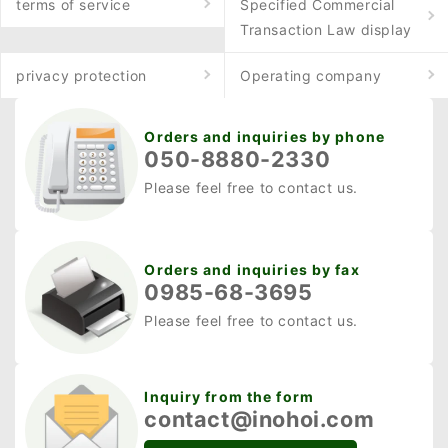
ことで得た目利き力を活
terms of service
Specified Commercial
Transaction Law display
かして、質の良い肉を仕
入れることができている
privacy protection
Operating company
といいます。 また、対象
地域が限られますが、持
Orders and inquiries by phone
ち込みが難しいという方
050-8880-2330
には、現場に行っての引
Please feel free to contact us.
き取りも行っています。
ジビエへの思い ジビエの
普及に対して、一般的に
Orders and inquiries by fax
はマイナスなイメージが
0985-68-3695
ついているのが現状で
Please feel free to contact us.
す。 血抜きや鮮度に対し
てあまり知識を持ってい
ない、こだわりのない処
Inquiry from the form
理施設が作ったジビエは
contact@inohoi.com
臭みが強かったり、猟師