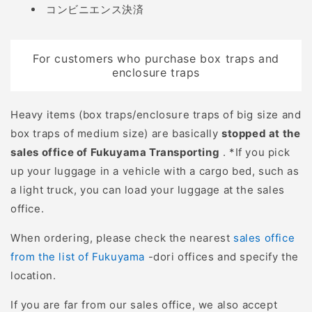
荒らされてしまい困って
コンビニエンス決済
いたところを猟友会に捕
獲を頼みます。しかし、
For customers who purchase box traps and
猟師は役所に届けるのに
enclosure traps
必要な”しっぽ”だけを取
っていき、残りはその場
Heavy items (box traps/enclosure traps of big size and
に捨ててしまう始末であ
box traps of medium size) are basically
stopped at the
ったといいます。 「動物
sales office of Fukuyama Transporting
. *If you pick
が腐敗していく状況を見
up your luggage in a vehicle with a cargo bed, such as
るのがつらく、農業を辞
a light truck, you can load your luggage at the sales
めようかと思っている」
office.
と、そんな話を聞き、何
とかしたいと思い、研究
When ordering, please check the nearest
sales office
を重ねてジビエ食肉加工
from the list of Fukuyama
-dori offices and specify the
を始めました。 肉の仕入
location.
れについて ジビエを商材
If you are far from our sales office, we also accept
とするのにあたり無くて