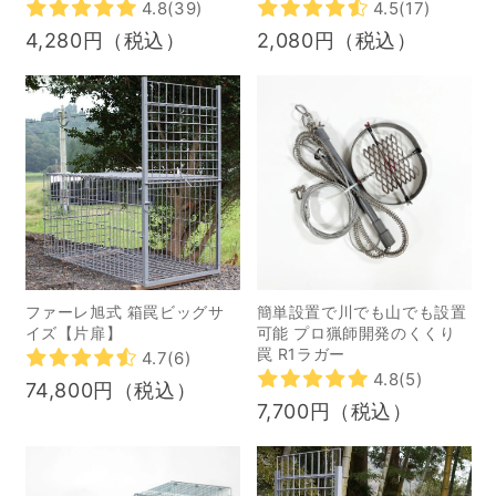
り、食肉加工業者として
4.8
(39)
4.5
(17)
ジビエ食材を有効活用す
4,280円（税込）
2,080円（税込）
ることが使命と考え立ち
上げました。 捕れたての
魚のようにジビエも鮮度
が命。 室温4度設定とい
う、まるで冷蔵庫のよう
な部屋で作業をすること
で、菌の繁殖を防ぎ、安
全安心な肉として取り扱
っています。 国内でも有
ファーレ旭式 箱罠ビッグサ
簡単設置で川でも山でも設置
数の「国産ジビエ認証施
イズ【片扉】
可能 プロ猟師開発のくくり
罠 R1ラガー
4.7
(6)
設」として、単に処理を
4.8
(5)
74,800円（税込）
するだけでなく、安全安
7,700円（税込）
心に、そして味にもこだ
わったジビエとして加工
しています。 全国的でも