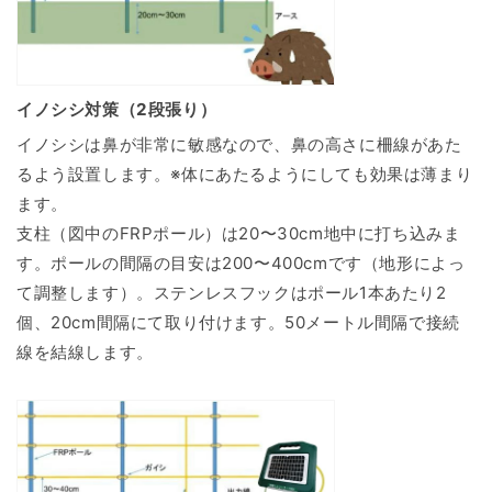
イノシシ対策（2段張り）
イノシシは鼻が非常に敏感なので、鼻の高さに柵線があた
るよう設置します。※体にあたるようにしても効果は薄まり
ます。
支柱（図中のFRPポール）は20〜30cm地中に打ち込みま
す。ポールの間隔の目安は200〜400cmです（地形によっ
て調整します）。ステンレスフックはポール1本あたり2
個、20cm間隔にて取り付けます。50メートル間隔で接続
線を結線します。