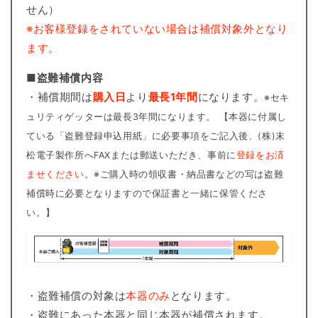
せん）
※お客様登録をされていない場合は補償対象外となり
ます。
■盗難補償内容
・補償期間は
購入日
より
最長1年間
になります。
※セキ
ュリティゲッターは最長3年間になります。 【本器に付属し
ている「盗難登録申込用紙」に必要事項をご記入後、(株)末
松電子製作所へFAXまたは郵送いただき、事前に
登録をお済
ませください
。※ご購入時の領収書・納品書などの写は盗難
補償時に必要となりますので保証書と一緒に保管くださ
い。】
・盗難補償の対象は
本器のみ
となります。
・盗難にあった本器と同じ本器が補償されます。