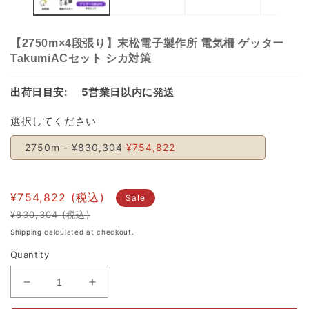
【2750m×4段張り】末松電子製作所 電気柵 ゲッター
TakumiACセット シカ対策
出荷日目安:
5営業日以内に発送
選択してください
2750m -
¥830,304
¥754,822
¥754,822
Sale
¥830,304
Regular
Sale
Shipping
calculated at checkout.
price
price
Quantity
Decrease
Increase