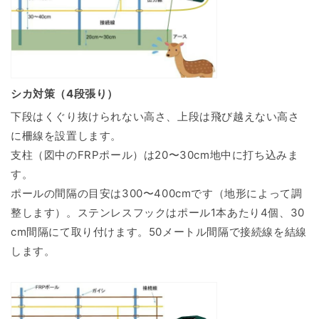
シカ対策（4段張り）
下段はくぐり抜けられない高さ、上段は飛び越えない高さ
に柵線を設置します。
支柱（図中のFRPポール）は20〜30cm地中に打ち込みま
す。
ポールの間隔の目安は300〜400cmです（地形によって調
整します）。ステンレスフックはポール1本あたり4個、30
cm間隔にて取り付けます。50メートル間隔で接続線を結線
します。