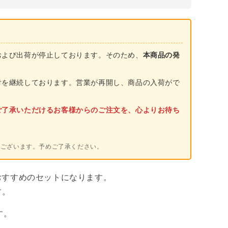
ハ
イ
パ
ワ
および出荷が停止しております。そのため、
本商品の発
ー
ゲ
付を継続しております。営業が再開し、商品の入荷がで
ッ
タ
ご了承いただけるお客様からのご注文を、心よりお待ち
ー
AC
。
セ
がございます。予めご了承ください。
ッ
ト
おすすめのセットになります。
イ
す。
ノ
す。
シ