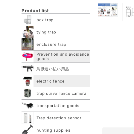
Open
Product list
media
box trap
Open
1
Open
media
in
tying trap
medi
2
modal
3
in
enclosure trap
in
modal
Prevention and avoidance
moda
goods
鳥獣追い払い用品
electric fence
trap surveillance camera
transportation goods
Trap detection sensor
hunting supplies