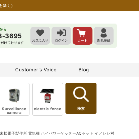
を除く）
らから
8-3695
お気に入り
ログイン
カート
新規登録
受け付けております
Customer's Voice
Blog
検索
Surveillance
electric fence
camera
】末松電子製作所 電気柵 ハイパワーゲッターACセット イノシシ対