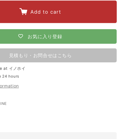
quantity
for
Add to cart
2
【3000m×2
段
張
お気に入り登録
り】
末
見積もり・お問合せはこちら
松
le at
イノホイ
電
n 24 hours
子
formation
製
作
LINE
LINE
所
で
ok
送
電
る
気
柵