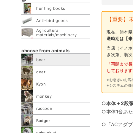
hunting books
【重要】
Anti-bird goods
Agricultural
現在、熊本県
materials/machinery
送時期は【未
当店（イノホ
choose from animals
き次第、順次
boar
「再開まで長
しております
deer
※お急ぎのお客
Kyon
※システムの都
monkey
○
本体＋
2段
raccoon
○本体1台あ
Badger
○「ACアダ
palm civet