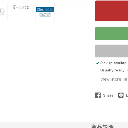
quantity
for
Open
【3000m×
media
段
Open
4
a
張
media
in
5
り】
modal
in
末
l
modal
松
Pickup availab
電
Usually ready i
子
View store in
製
作
Share
Share
所
on
Facebo
電
気
柵
商品説明