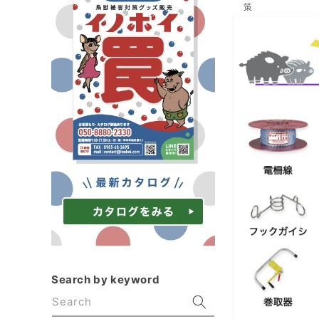
策
Skip to
product
information
Search by keyword
Search