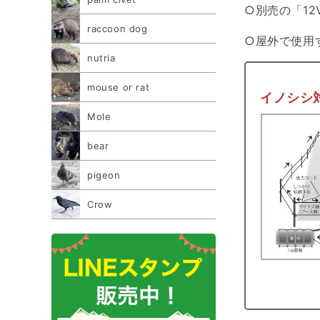
○別売の「1
raccoon dog
○屋外で使用
nutria
mouse or rat
イノシシ
Mole
bear
pigeon
Crow