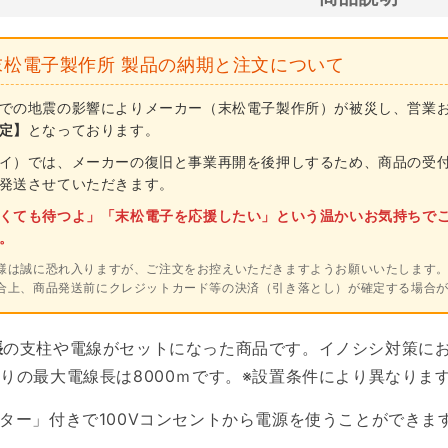
ハ
イ
パ
末松電子製作所 製品の納期と注文について
ワ
での地震の影響によりメーカー（末松電子製作所）が被災し、営業
ー
定】
となっております。
ゲ
イ）では、メーカーの復旧と事業再開を後押しするため、商品の受
ッ
発送させていただきます。
タ
くても待つよ」「末松電子を応援したい」という温かいお気持ちで
ー
。
AC
様は誠に恐れ入りますが、ご注文をお控えいただきますようお願いいたします
セ
合上、商品発送前にクレジットカード等の決済（引き落とし）が確定する場合
ッ
ト
張
の支柱や電線がセットになった商品です。
イノシシ対策に
イ
たりの最大電線長は
8000ｍです。※設置条件により異なりま
ノ
プター」付きで100Vコンセントから電源を使うことができま
シ