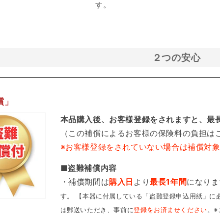
す。
２つの安心
償」
本品購入後、お客様登録をされますと、最
（この補償によるお客様の保険料の負担は
※お客様登録をされていない場合は補償対
■盗難補償内容
・補償期間は
購入日
より
最長1年間
になりま
す。 【本器に付属している「盗難登録申込用紙」に必
は郵送いただき、事前に
登録をお済ませください
。