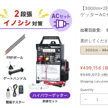
【3000m
ゲッターAC
出荷日目安:
選択してくだ
3000m -
¥5
¥499,156
¥549,072
Regular
Sale
Shipping
calculate
price
price
Quantity
Decrease