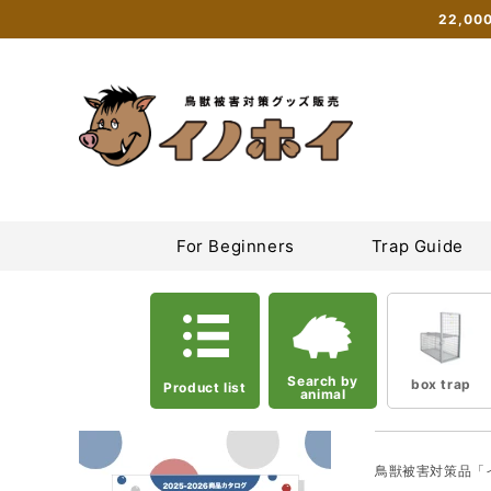
Skip to
22,0
content
Inohoi Online Shop | Sales site for box traps, tie traps, and
For Beginners
Trap Guide
Search by
box trap
Product list
animal
鳥獣被害対策品「