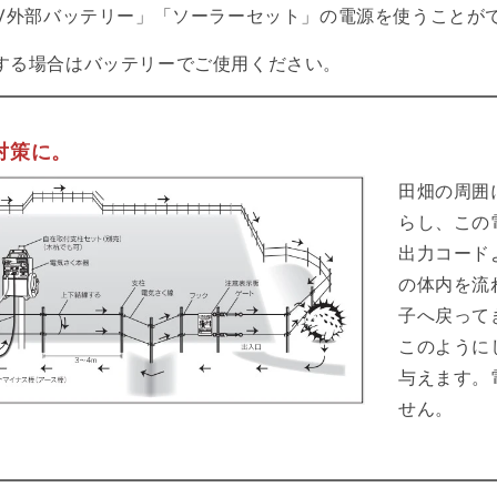
シ
2V外部バッテリー」「ソーラーセット」の電源を使うことが
対
する場合はバッテリーでご使用ください。
策
対策に。
田畑の周囲
らし、この
出力コード
の体内を流
子へ戻って
このように
与えます。
せん。