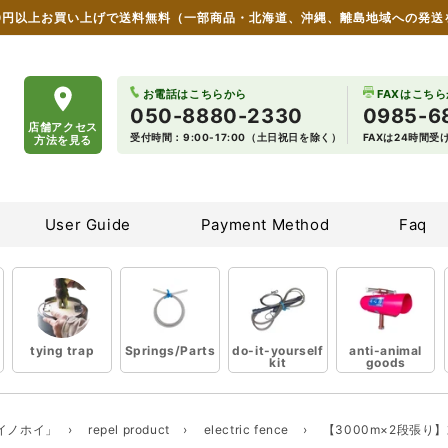
00円以上お買い上げで送料無料
（一部商品・北海道、沖縄、離島地域への発送
 wildlife damage countermeasure goods
お電話はこちらから
FAXはこち
050-8880-2330
0985-6
店舗アクセス
受付時間：9:00-17:00（土日祝日を除く）
FAXは24時間
方法を見る
User Guide
Payment Method
Faq
tying trap
Springs/Parts
do-it-yourself
anti-animal
kit
goods
イノホイ」
›
repel product
›
electric fence
›
【3000m×2段張り