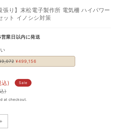
×2段張り】末松電子製作所 電気柵 ハイパワー
セット イノシシ対策
5営業日以内に発送
さい
49,072
¥499,156
Sale
d at checkout.
Increase