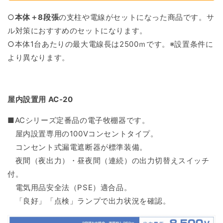
○
本体＋
8段張
の支柱や電線がセットになった商品です。
サ
ル対策におすすめのセットになります。
○本体1台あたりの最大電線長は
2500ｍです。※設置条件に
より異なります。
屋内設置用 AC-20
■ACシリーズ定番品の電子牧棚器です。
屋内設置専用の100Vコンセントタイプ。
コンセント式漏電遮断器が標準装備。
夜間（夜出力）・昼夜間（連続）の出力切替えスイッチ
付。
電気用品安全法（PSE）適合品。
「良好」「点検」ランプで出力状況を確認。