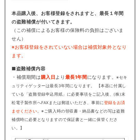
本品購入後、お客様登録をされますと、最長１年間
の盗難補償が付いてきます。
（この補償によるお客様の保険料の負担はございま
せん）
※お客様登録をされていない場合は補償対象外となり
ます。
■盗難補償内容
・補償期間は
購入日
より
最長1年間
になります。
※セキ
ュリティゲッターは最長3年間になります。 【本器に付属し
ている「盗難登録申込用紙」に必要事項をご記入後、(株)末
松電子製作所へFAXまたは郵送いただき、事前に
登録をお済
ませください
。※ご購入時の領収書・納品書などの写は盗難
補償時に必要となりますので保証書と一緒に保管くださ
い。】