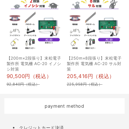
冷えを防ぐためにも、速
乾性に優れた衣類を身に
付けましょう。山道は枝
や石、草が密集していま
す。上着はTシャツでも構
いませんが、ケガの予防
のために下はロングパン
【200m×2段張り】末松電子
【250m×8段張り】末松電子
ツを着用してください。
製作所 電気柵 AC-20 イノシ
製作所 電気柵 AC-20 サル対
ただし、忍び猟では衣類
シ対策
策
90,500円（税込）
205,416円（税込）
の擦れによる音が出ない
ように注意が必要です。
92,840円（税込）
225,958円（税込）
狩猟する動物によっては
音に敏感な場合もあるの
payment method
で、カシャカシャと音が
鳴るような素材の衣類は
避けましょう。 ベスト 狩
Payment
クレジットカード決済