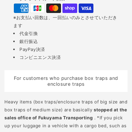
猟者が事故防止のために
methods
着用するのが、ハンティ
※お支払い回数は、一回払いのみとさせていただき
ングベストです。ブレイ
ます
ズオレンジという鮮やか
代金引換
なカラーを採用してお
銀行振込
り、狩猟者同士で「人」
PayPay決済
と認識するために起用さ
コンビニエンス決済
れています。人為的なミ
スを防ぐためにも、必ず
ハンティングベストを着
For customers who purchase box traps and
用しましょう。 ただし、
enclosure traps
大型鳥獣などの狩猟に用
いられる「巻き狩り」の
Heavy items (box traps/enclosure traps of big size and
場合、猟友会から指定さ
box traps of medium size) are basically
stopped at the
れているハンティングベ
sales office of Fukuyama Transporting
. *If you pick
ストでは音が鳴るので注
up your luggage in a vehicle with a cargo bed, such as
意が必要です。内部にフ