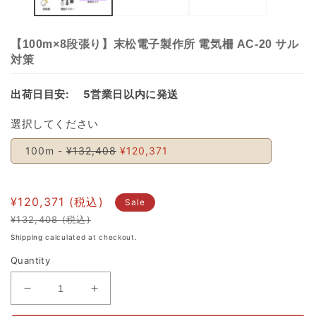
【100m×8段張り】末松電子製作所 電気柵 AC-20 サル
対策
出荷日目安:
5営業日以内に発送
選択してください
100m -
¥132,408
¥120,371
¥120,371
Sale
¥132,408
Regular
Sale
Shipping
calculated at checkout.
price
price
Quantity
Decrease
Increase