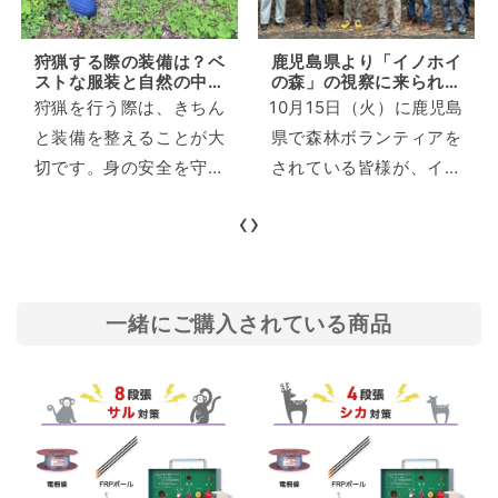
狩猟する際の装備は？ベ
鹿児島県より「イノホイ
ストな服装と自然の中で
の森」の視察に来られま
役に立つアイテムを紹介
した。
狩猟を行う際は、きちん
10月15日（火）に鹿児島
と装備を整えることが大
県で森林ボランティアを
切です。身の安全を守る
されている皆様が、イノ
ためにも、きちんと必要
ホイの森（宮崎県国富
‹
›
なアイテムを準備をして
町）を視察にお越しくだ
狩猟を行いましょう。 本
さいました。 イノホイの
記事では「狩猟に備える
森を運営する松元さん
べき装備」や「狩猟の際
と、当社執行役員の福士
一緒にご購入されている商品
に抑えておきたい注意
より、イノホイの森の特
点」について詳しく紹介
徴や当社の取り組みにつ
します。服装や持ち物に
いてお話させていただき
悩んでいる方はぜひ参考
ました。 イノホイの森 松
にしてください。 目次 1
元さん イノホイ 福士 そ
狩猟の装備に必要なアイ
の後、実際に森の中を歩