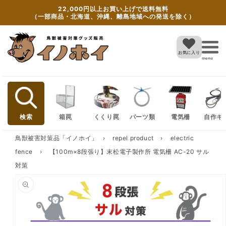
Skip to
22,000円以上お買い上げで送料無料
content
（一部商品・北海道、沖縄、離島地域への発送を除く）
お気に入り
menu
検索
箱罠
くくり罠
パーツ類
電気柵
自作キ
鳥獣被害対策品「イノホイ」
›
repel product
›
electric
fence
›
【100m×8段張り】末松電子製作所 電気柵 AC-20 サル
対策
Skip to
product
information