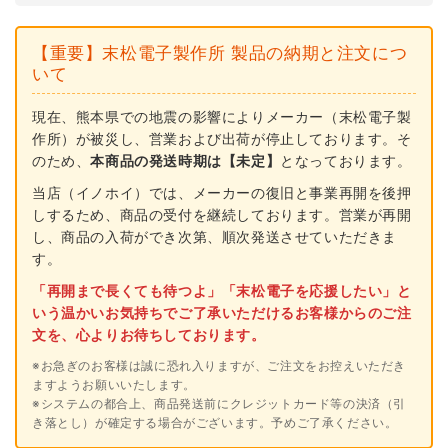
AC-
AC-
20
20
【重要】末松電子製作所 製品の納期と注文につ
サ
サ
いて
ル
ル
対
対
現在、熊本県での地震の影響によりメーカー（末松電子製
作所）が被災し、営業および出荷が停止しております。そ
策
策
のため、
本商品の発送時期は【未定】
となっております。
当店（イノホイ）では、メーカーの復旧と事業再開を後押
しするため、商品の受付を継続しております。営業が再開
し、商品の入荷ができ次第、順次発送させていただきま
す。
「再開まで長くても待つよ」「末松電子を応援したい」と
いう温かいお気持ちでご了承いただけるお客様からのご注
文を、心よりお待ちしております。
※お急ぎのお客様は誠に恐れ入りますが、ご注文をお控えいただき
ますようお願いいたします。
※システムの都合上、商品発送前にクレジットカード等の決済（引
き落とし）が確定する場合がございます。予めご了承ください。