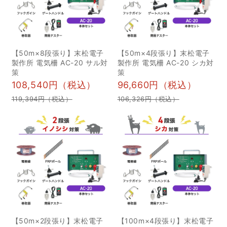
テムとポイントを解説 1
きながら、整備の状況や
服装 2猟銃 3無線機 4ナ
イノホイの森の魅力を体
イフ 5衛生グッズ 6袋や
感していただきました。
【50m×8段張り】末松電子
【50m×4段張り】末松電子
使い捨てのビニール手袋
現地では、森の手入れの
製作所 電気柵 AC-20 サル対
製作所 電気柵 AC-20 シカ対
7GPS 8地図 9目印テープ
難しさや、自然と人との
策
策
10ライター 11食糧 12虫
関わりの大切さについ
108,540円（税込）
96,660円（税込）
除け 2狩猟方法ごとの装
て、活発な意見交換も行
119,394円（税込）
106,326円（税込）
備品と服装を解説 3狩猟
われました。 鹿児島県の
の際に抑えておきたい注
森林ボランティアの皆
意点 4フル装備で身の安
様、遠方よりお越しいた
全を確保！狩猟に出かけ
だきありがとうございま
る際はアイテムの見直し
した。今後とも、森を通
をしよう 狩猟の装備に必
じた地域交流と環境保全
要なアイテムとポイント
の輪が広がっていくこと
を解説 狩猟を行う場合
を願っています。
に、必要なアイテムをそ
【50m×2段張り】末松電子
【100m×4段張り】末松電子