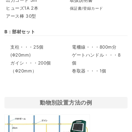
出力コード 5m
取扱説明書
ヒューズ1A 2本
保証書/登録カード
アース棒 30型
B：部材セット
支柱・・・25個
電柵線・・・800m分
(Φ20mm)
ゲートハンドル・・・8
ガイシ・・・200個
個
（Φ20mm）
巻取器・・・1個
動物別設置方法の例