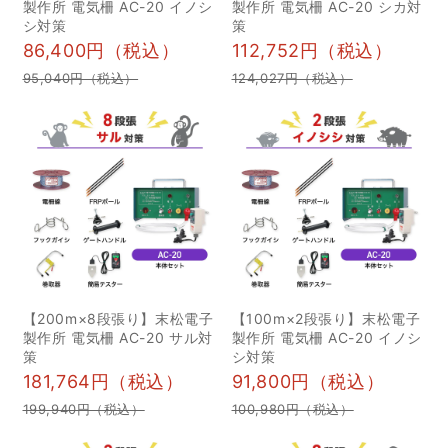
製作所 電気柵 AC-20 イノシ
製作所 電気柵 AC-20 シカ対
れぞれ詳しく紹介しま
シ対策
策
す。必需品から持ってい
86,400円（税込）
112,752円（税込）
ると便利なアイテムまで
95,040円（税込）
124,027円（税込）
紹介していますので、狩
猟を行う方は以下のポイ
ントを参考にしましょ
う。 服装 まずは狩猟を行
う際の、服装について解
説します。険しい山に入
る場合を想定し、身体の
負荷が少ない服装でハン
ティングに臨みましょ
【200m×8段張り】末松電子
【100m×2段張り】末松電子
う。 全体的な服装 季節に
製作所 電気柵 AC-20 サル対
製作所 電気柵 AC-20 イノシ
策
シ対策
もよりますが、狩猟の際
181,764円（税込）
91,800円（税込）
はよく体を動かすため、
199,940円（税込）
100,980円（税込）
汗もたくさんかきます。
汗による不快感や身体の