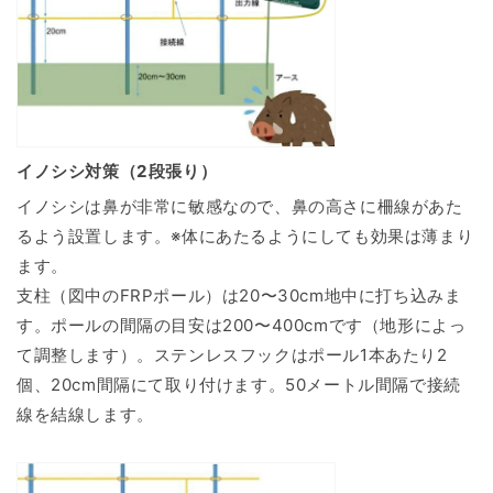
イノシシ対策（2段張り）
イノシシは鼻が非常に敏感なので、鼻の高さに柵線があた
るよう設置します。※体にあたるようにしても効果は薄まり
ます。
支柱（図中のFRPポール）は20〜30cm地中に打ち込みま
す。ポールの間隔の目安は200〜400cmです（地形によっ
て調整します）。ステンレスフックはポール1本あたり2
個、20cm間隔にて取り付けます。50メートル間隔で接続
線を結線します。