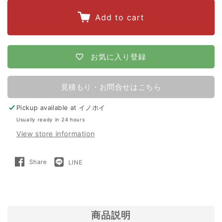
quantity
quantity
for
for
Add to cart
【100m×8
【100m×8
段
段
張
張
お気に入り登録
り】
り】
末
末
見積もり・お問合せはこちら
松
松
Pickup available at
イノホイ
電
電
Usually ready in 24 hours
子
子
View store information
製
製
作
作
Share
LINE
Share
LINE
所
所
on
で
Facebook
送
る
電
電
気
気
柵
柵
商品説明