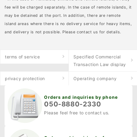
ミスが起こり兼ねませ
fee will be charged separately. In the case of remote islands, it
ん。 猟友会の帽子を着用
may be detained at the port. In addition, there are remote
しない場合でも、なるべ
island areas where there is no delivery service for heavy items,
く「人」と判断できる鮮
and delivery is not possible. Please contact us for details.
やかな帽子を身に付ける
ようにしましょう。視認
性を高めるには蛍光色が
terms of service
Specified Commercial
おすすめです。 靴 靴は山
Transaction Law display
道でも歩きやすい靴を履
いてください。柔らかな
privacy protection
Operating company
素材で作られている靴で
あれば、山道の感触を掴
Orders and inquiries by phone
みやすく、足音を抑えら
050-8880-2330
れるのでおすすめです。
Please feel free to contact us.
スパイクの付いた足袋で
あれば、傾斜道も歩きや
すいのではないでしょう