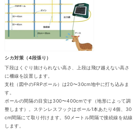
シカ対策（4段張り）
下段はくぐり抜けられない高さ、上段は飛び越えない高さ
に柵線を設置します。
支柱（図中のFRPポール）は20〜30cm地中に打ち込みま
す。
ポールの間隔の目安は300〜400cmです（地形によって調
整します）。ステンレスフックはポール1本あたり4個、30
cm間隔にて取り付けます。50メートル間隔で接続線を結線
します。