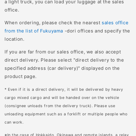
a light truck, you can load your luggage at the sales
リース素材をはじめとす
office.
る繊維質の衣類を着用す
ることで、音の発生を防
When ordering, please check the nearest
sales office
ぐ効果に期待ができま
from the list of Fukuyama
-dori offices and specify the
す。 音に敏感な動物に対
location.
応する方は、ベストと衣
If you are far from our sales office, we also accept
類の相性も確認をしてか
direct delivery. Please select "direct delivery to the
ら着用してください。 帽
specified address (car delivery)" displayed on the
子 猟友会に所属している
product page.
方ならば、ハンティング
ベストと同じくブライト
* Even if it is a direct delivery, it will be delivered by heavy
オレンジの帽子が支給さ
cargo mixed cargo and will be handed over on the vehicle
れています。狩猟者は動
(consignee unloads from the delivery truck). Please use
く物体に対して猟銃を行
unloading equipment such as a forklift or multiple people who
うので、暗い帽子や服装
can work.
では誤発射を含む人為的
※In the case of Hokkaido, Okinawa and remote islands, a relay