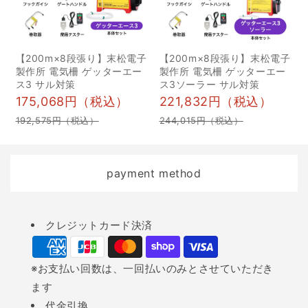
8880-2330 メール：
も企画しており、子ども
contact@inohoi.com
たちが自然に触れること
ができる体験の場を作り
【200m×8段張り】末松電子
【200m×8段張り】末松電子
たいと考え活動していま
製作所 電気柵 ゲッターエー
製作所 電気柵 ゲッターエー
す。 2024年の活動報告
ス3 サル対策
ス3ソーラー サル対策
175,068円（税込）
221,832円（税込）
ー2024年はどのような活
動をされたのか教えてく
192,575円（税込）
244,015円（税込）
ださい。昨年は、森の整
備に加えて、以下のさま
payment method
ざまなイベントを開催す
ることができ、地元の皆
さんや多くの方々にご参
Payment
クレジットカード決済
加いただきました。 ①
methods
二ホンミツバチの巣箱作
※お支払い回数は、一回払いのみとさせていただき
りワークショップ② 椎茸
ます
の駒打ち体験③ 森の階段
代金引換
作り④ 竹のオカリナ作り