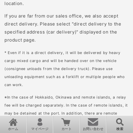
椎茸の駒打ち体験は、地
location.
元の子ども食堂とのコラ
If you are far from our sales office, we also accept
ボ企画だったこともあ
direct delivery. Please select "direct delivery to the
り、たくさんの子どもた
specified address (car delivery)" displayed on the
ちが参加してくれまし
product page.
た。 また、近所で椎茸を
栽培されている方のご厚
* Even if it is a direct delivery, it will be delivered by heavy
意により、椎茸の収穫体
cargo mixed cargo and will be handed over on the vehicle
験も行うことができ、参
(consignee unloads from the delivery truck). Please use
加した子どもたちは夢中
unloading equipment such as a forklift or multiple people who
になって袋いっぱいに椎
can work.
茸を収穫していました。
※In the case of Hokkaido, Okinawa and remote islands, a relay
③森の階段作り 丸太を使
fee will be charged separately. In the case of remote islands, it
って、森に階段を作りま
may be detained at the port. In addition, there are remote
した。現在は、イノシシ
island areas where there is no delivery service for heavy items,
によって壊されてしまっ
ホーム
マイページ
カート
お問い合わせ
検索
and delivery is not possible. Please contact us for details.
たところがあるため、こ