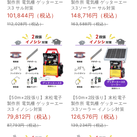
製作所 電気柵 ゲッターエー
製作所 電気柵 ゲッターエー
カ、イノシシ、サルによ
い。この森はもともと、
ス3 サル対策
ス3ソーラー サル対策
る被害でした。 シカ、イ
通学路に接しておりイノ
101,844円（税込）
148,716円（税込）
ノシシの個体数推移と捕
シシが出没することか
112,028円（税込）
163,588円（税込）
獲目標 環境省は、シカ、
ら、整備する必要がある
イノシシの生息頭数を令
と考え、”里山再生”とい
和10年度までに半減し、
う形で活動していまし
捕獲圧を維持することを
た。そこに「イノホイ
当面の課題としていま
（refactory）」が2023
す。 シカ、イノシシの捕
年4月よりネーミングライ
獲頭数の推移 シカ、イノ
ツスポンサーとして参画
シシの捕獲頭数は年々上
したことで、「イノホイ
がっており、有害捕獲の
の森」と名付けられ、森
【50m×2段張り】末松電子
【50m×2段張り】末松電子
製作所 電気柵 ゲッターエー
製作所 電気柵 ゲッターエー
取り組みを継続すること
の保全活動をサポートし
ス3 イノシシ対策
ス3ソーラー イノシシ対策
は社会的にも非常に価値
ていただいています。現
79,812円（税込）
126,576円（税込）
が高く、重要な取り組み
在は、12名の「イノホイ
87,793円（税込）
139,234円（税込）
となっています。 箱罠の
の森保全会」の会員の皆