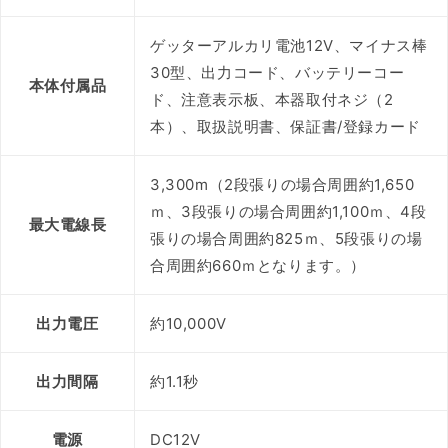
ゲッターアルカリ電池12V、マイナス棒
30型、出力コード、バッテリーコー
本体付属品
ド、注意表示板、本器取付ネジ（2
本）、取扱説明書、保証書/登録カード
3,300m（2段張りの場合周囲約1,650
ｍ、3段張りの場合周囲約1,100ｍ、4段
最大電線長
張りの場合周囲約825ｍ、5段張りの場
合周囲約660ｍとなります。）
出力電圧
約10,000V
出力間隔
約1.1秒
電源
DC12V