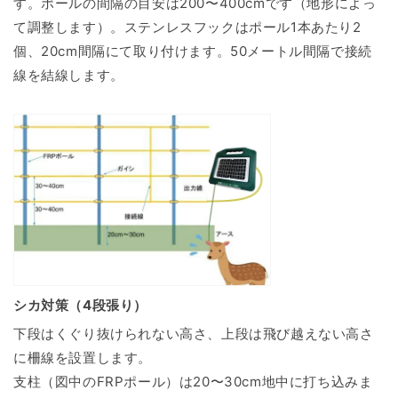
す。ポールの間隔の目安は200〜400cmです（地形によっ
て調整します）。ステンレスフックはポール1本あたり2
個、20cm間隔にて取り付けます。50メートル間隔で接続
線を結線します。
シカ対策（4段張り）
下段はくぐり抜けられない高さ、上段は飛び越えない高さ
に柵線を設置します。
支柱（図中のFRPポール）は20〜30cm地中に打ち込みま