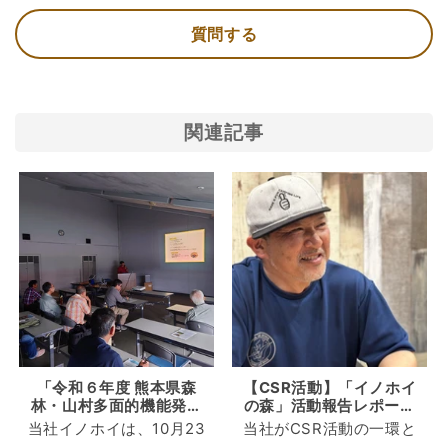
質問する
関連記事
「令和６年度 熊本県森
【CSR活動】「イノホイ
林・山村多面的機能発揮
の森」活動報告レポート
対策地域協議会の活動組
2024
当社イノホイは、10月23
当社がCSR活動の一環と
織に対する施業技術研修