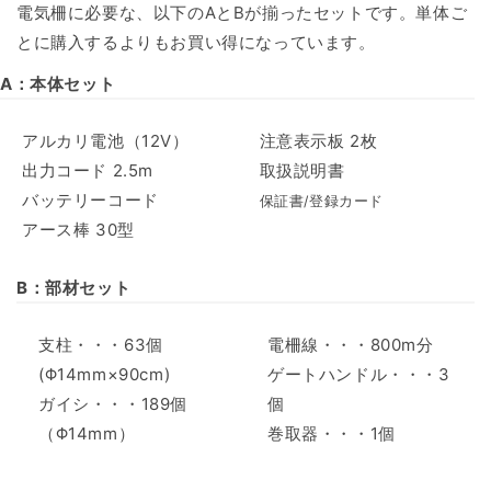
電気柵に必要な、以下のAとBが揃ったセットです。単体ご
とに購入するよりもお買い得になっています。
A：本体セット
アルカリ電池（12V）
注意表示板 2枚
出力コード 2.5m
取扱説明書
バッテリーコード
保証書/登録カード
アース棒 30型
B：部材セット
支柱・・・63個
電柵線・・・800m分
(Φ14mm×90cm)
ゲートハンドル・・・3
ガイシ・・・189個
個
（Φ14mm）
巻取器・・・1個