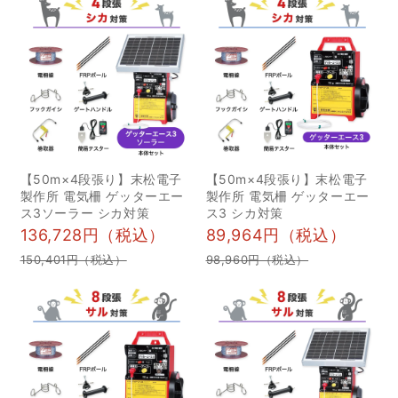
効果的な運用方法 箱罠の
さんと一緒に森の保全活
選び方や基本的な設置方
動を行っています。 ー森
法、設置に当たってのポ
の保全活動とはどのよう
イントなどを踏まえて、
なことを行っています
効果的な運用方法を説明
か？主な活動は、森の整
しました。 最後に イノホ
備です。夏は蚊やマム
イでは、このような研修
シ、ヘビなどが出没し危
会やセミナーの実施を行
険を伴うため、春・秋・
【50m×4段張り】末松電子
【50m×4段張り】末松電子
っております。 私たちは
冬に1～2回ずつ会員さん
製作所 電気柵 ゲッターエー
製作所 電気柵 ゲッターエー
ス3ソーラー シカ対策
ス3 シカ対策
罠を取り扱っている会社
たちに集まっていただ
136,728円（税込）
89,964円（税込）
だからこそわかる知識と
き、草刈りや木の伐採な
150,401円（税込）
98,960円（税込）
ノウハウが強みです。 講
どを行っています。また
演の依頼などはこちらへ
毎年、草刈りやチェーン
お気軽にお問合せくださ
ソーの取扱いに関する安
い。 【お問い合わせ先】
全講習会を開き、安全管
鳥獣被害対策グッズ販
理にも徹底しています。
売 イノホイ 電話：050-
さらに不定期でイベント