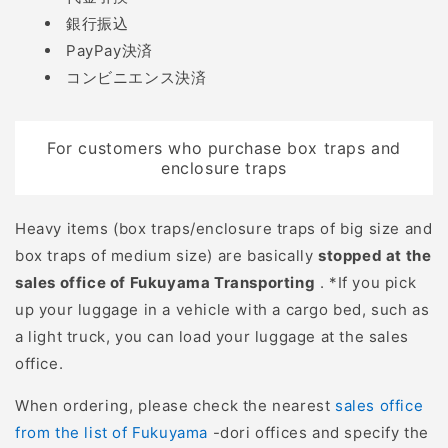
銀行振込
⑤ たたき染め体験⑥ 森
PayPay決済
の色鉛筆作り ①二ホンミ
コンビニエンス決済
ツバチの巣箱作りワーク
ショップ 興味はあるもの
の独学ではなかなか踏み
For customers who purchase box traps and
出せないという方向け
enclosure traps
に、経験豊富な養蜂家の
指導のもと、二ホンミツ
Heavy items (box traps/enclosure traps of big size and
バチの巣箱作りのワーク
box traps of medium size) are basically
stopped at the
ショップを開催しまし
sales office of Fukuyama Transporting
. *If you pick
た。このワークショップ
up your luggage in a vehicle with a cargo bed, such as
をきっかけに、参加者の
a light truck, you can load your luggage at the sales
皆さんと交流も深まり、
office.
体験イベントなどを一緒
に企画したりしていま
When ordering, please check the nearest
sales office
す。 ②椎茸の駒打ち体験
from the list of Fukuyama
-dori offices and specify the