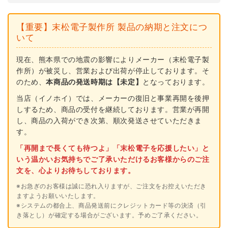
ゲ
ゲ
ッ
ッ
【重要】末松電子製作所 製品の納期と注文につ
タ
タ
いて
ー
ー
エ
エ
現在、熊本県での地震の影響によりメーカー（末松電子製
作所）が被災し、営業および出荷が停止しております。そ
ー
ー
のため、
本商品の発送時期は【未定】
となっております。
ス
ス
当店（イノホイ）では、メーカーの復旧と事業再開を後押
3
3
しするため、商品の受付を継続しております。営業が再開
小
小
し、商品の入荷ができ次第、順次発送させていただきま
動
動
す。
物
物
「再開まで長くても待つよ」「末松電子を応援したい」と
対
対
いう温かいお気持ちでご了承いただけるお客様からのご注
文を、心よりお待ちしております。
策
策
※お急ぎのお客様は誠に恐れ入りますが、ご注文をお控えいただき
ますようお願いいたします。
※システムの都合上、商品発送前にクレジットカード等の決済（引
き落とし）が確定する場合がございます。予めご了承ください。