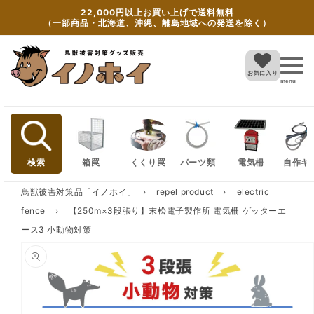
Skip to
22,000円以上お買い上げで送料無料
content
（一部商品・北海道、沖縄、離島地域への発送を除く）
お気に入り
menu
検索
箱罠
くくり罠
パーツ類
電気柵
自作キ
鳥獣被害対策品「イノホイ」
›
repel product
›
electric
fence
›
【250m×3段張り】末松電子製作所 電気柵 ゲッターエ
ース3 小動物対策
Skip to
product
information