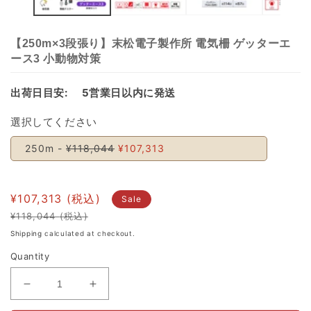
【250m×3段張り】末松電子製作所 電気柵 ゲッターエ
ース3 小動物対策
出荷日目安:
5営業日以内に発送
選択してください
250m -
¥118,044
¥107,313
¥107,313
Sale
¥118,044
Regular
Sale
Shipping
calculated at checkout.
price
price
Quantity
Decrease
Increase