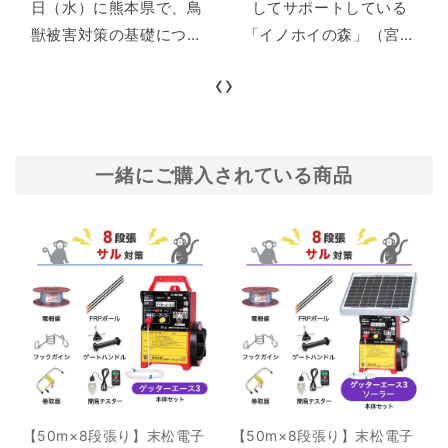
日（水）に熊本県で、鳥
してサポートしている
会」に当社執行役員：福
士憲吾が登壇しました。
獣被害対策の基礎につい
「イノホイの森」（宮崎
ての研修会を行いまし
県国富町）は、「イノホ
‹
›
た。 株式会社末松電子製
イの森保全会」によって
作所の室屋敦紀様（写
管理されています。今回
真）とともに、狩猟業界
は、2024年の活動報告や
の現状や課題、効果的な
今後の活動予定につい
一緒にご購入されている商品
箱罠の設置方法、罠の紹
て、会長の松元様にお話
介など、スライドを活用
を伺いました。 インタビ
しながら研修を行いまし
ュイー：イノホイの森保
た。 被害、捕獲等の現状
全会 会長 松元 修 様
農林水産被害の推移 野生
Index 1. イノホイの森に
鳥獣による農作物被害額
ついて 2. 2024年の活動
は年々減少してはいます
報告 3. 今年の活動予定に
が、 令和4年度（2022年
ついて イノホイの森につ
度）の農作物被害額は156
いて ー「イノホイの森」
【50m×8段張り】末松電子
【50m×8段張り】末松電子
億円で、全体の7割がシ
について教えてくださ