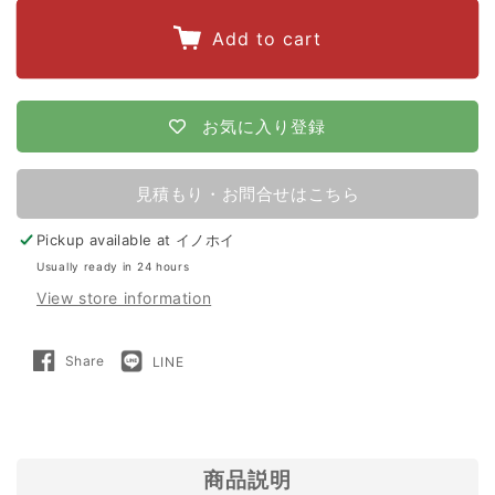
quantity
quantity
for
for
Add to cart
【250m×3
【250m×3
段
段
張
張
お気に入り登録
り】
り】
末
末
見積もり・お問合せはこちら
松
松
Pickup available at
イノホイ
電
電
Usually ready in 24 hours
子
子
View store information
製
製
作
作
Share
LINE
Share
LINE
所
所
on
で
Facebook
送
る
電
電
気
気
柵
柵
商品説明