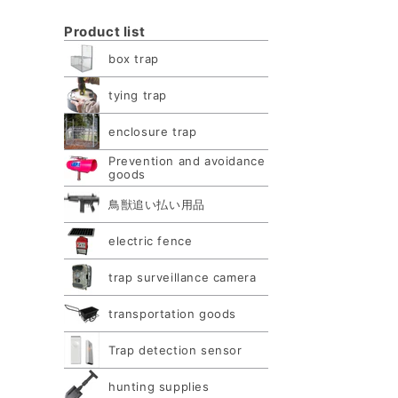
Product list
box trap
tying trap
enclosure trap
Prevention and avoidance
goods
鳥獣追い払い用品
electric fence
trap surveillance camera
transportation goods
Trap detection sensor
hunting supplies