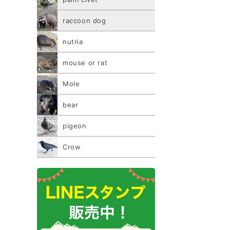
raccoon dog
nutria
mouse or rat
Mole
bear
pigeon
Crow