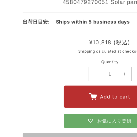
4580479270051 Solar pa
product
information
出荷日目安:
Ships within 5 business days
Regular
¥10,818
price
Shipping
calculated at checko
Quantity
Decrease
Incr
quantity
quant
for
for
Add to cart
4580479270051
4580
Solar
Solar
panel
pane
お気に入り登録
12W
12W