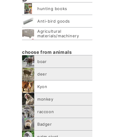
hunting books
Anti-bird goods
Agricultural
materials/machinery
choose from animals
boar
deer
Kyon
monkey
raccoon
Badger
palm civet