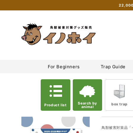
Skip to
22,0
content
Inohoi Online Shop | Sales site for box traps, tie traps, and
For Beginners
Trap Guide
Search by
box trap
Product list
animal
鳥獣被害対策品「