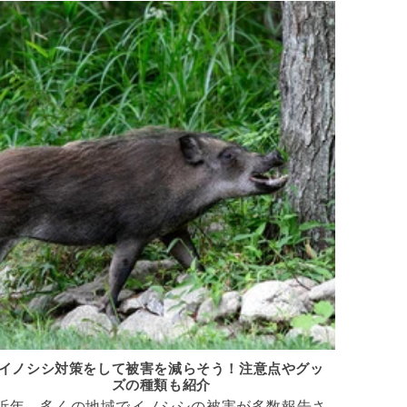
イノシシ対策をして被害を減らそう！注意点やグッ
鳩の生
ズの種類も紹介
近年、多くの地域でイノシシの被害が多数報告さ
鳩は古