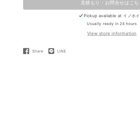
見積もり・お問合せはこち
Pickup available at
イノホイ
Usually ready in 24 hours
View store information
Share
LINE
Share
LINE
on
で
Facebook
送
る