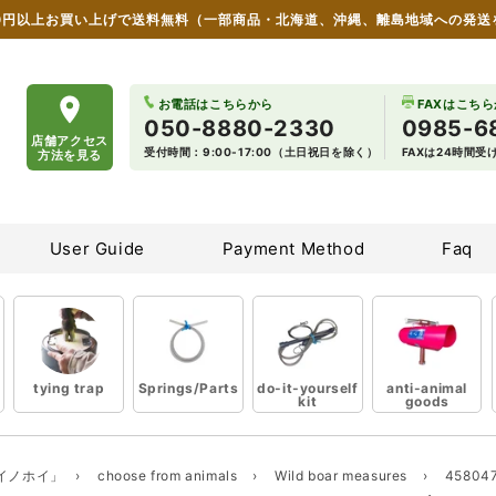
00円以上お買い上げで送料無料
（一部商品・北海道、沖縄、離島地域への発送
 wildlife damage countermeasure goods
お電話はこちらから
FAXはこち
050-8880-2330
0985-6
店舗アクセス
受付時間：9:00-17:00（土日祝日を除く）
FAXは24時間
方法を見る
User Guide
Payment Method
Faq
tying trap
Springs/Parts
do-it-yourself
anti-animal
kit
goods
イノホイ」
›
choose from animals
›
Wild boar measures
›
458047
Skip to