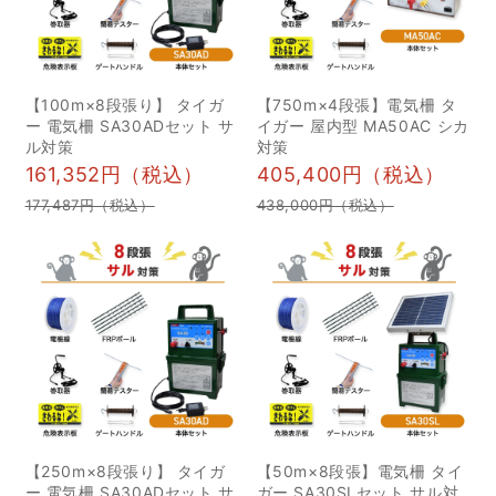
た捕獲方法 1最適なエサ
の選び方 2罠の設置場
所・設置時期を見極める
3捕獲後のアライグマの扱
【100m×8段張り】 タイガ
【750m×4段張】電気柵 タ
い方 6捕獲や飼育は法律
ー 電気柵 SA30ADセット サ
イガー 屋内型 MA50AC シカ
ル対策
対策
違反？アライグマに関す
161,352円（税込）
405,400円（税込）
る法規定 1鳥獣保護管理
177,487円（税込）
438,000円（税込）
法と特定外来生物法の概
要 2駆除許可申請の流れ
と注意点 7アライグマ駆
除における失敗例と改善
策 1エサや罠の選択ミス 2
逃げられやすい設置環境
8プロの駆除業者に依頼す
るメリット 1安全かつ確
実に捕獲できる理由 9ア
【250m×8段張り】 タイガ
【50m×8段張】電気柵 タイ
フターケアと再発防止計
ー 電気柵 SA30ADセット サ
ガー SA30SLセット サル対