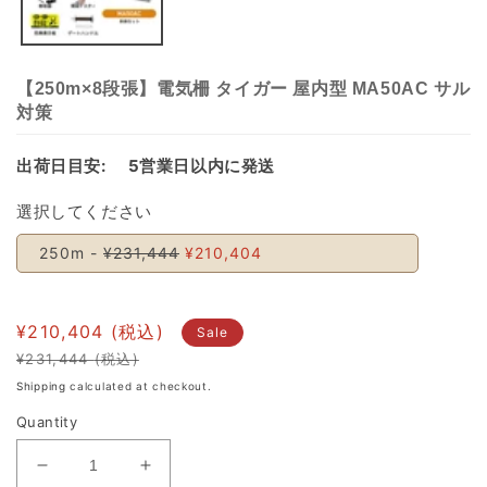
【250m×8段張】電気柵 タイガー 屋内型 MA50AC サル
対策
出荷日目安:
5営業日以内に発送
選択してください
250m -
¥231,444
¥210,404
¥210,404
Sale
¥231,444
Regular
Sale
Shipping
calculated at checkout.
price
price
Quantity
Decrease
Increase