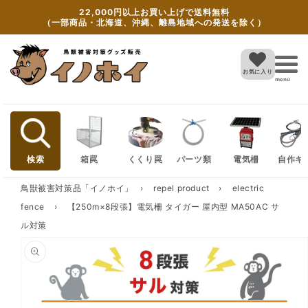
Skip to
22,000円以上お買い上げで送料無料
content
（一部商品・北海道、沖縄、離島地域への発送を除く）
お気に入り
menu
検索
箱罠
くくり罠
パーツ類
電気柵
自作キ
鳥獣被害対策品「イノホイ」
›
repel product
›
electric
fence
›
【250m×8段張】電気柵 タイガー 屋内型 MA50AC サ
ル対策
Skip to
product
information