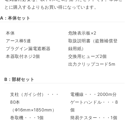
とに購入するよりもお買い得になっています。
A：本体セット
本体
危険表示板×2
アース棒5連
取扱説明書（盗難補償登
プラグイン漏電遮断器
録用紙）
本器取付ネジ2個
交換用ヒューズ2個
出力クリップコード5m
B：部材セット
支柱（ガイシ付）・・・
電柵線・・・2000m分
80本
ゲートハンドル・・・8
（Φ16mm×1850mm）
個
巻取機・・・1個
簡易テスター・・・1個