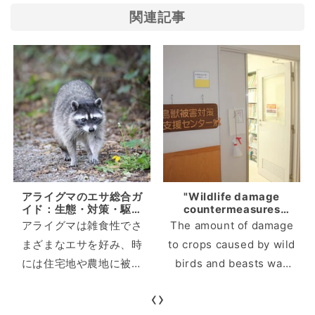
関連記事
アライグマのエサ総合ガ
"Wildlife damage
イド：生態・対策・駆除
countermeasures
方法を徹底解説
support center"
アライグマは雑食性でさ
The amount of damage
working on "face"
まざまなエサを好み、時
to crops caused by wild
countermeasures with
residents and
には住宅地や農地に被害
birds and beasts was
municipalities
をもたらす外来生物で
about 15.5 billion yen in
‹
›
す。本記事ではアライグ
2021 (Ministry of