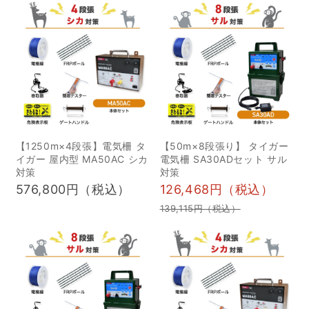
グマは本当にエサを洗
う？その行動原理 2アラ
イグマが好む場所：生息
地と生活パターン 1夜行
性の特徴とエサ探し 2都
市部にも適応するアライ
グマの暮らし 3アライグ
マ被害の実例 1農作物へ
【1250m×4段張】電気柵 タ
【50m×8段張り】 タイガー
イガー 屋内型 MA50AC シカ
電気柵 SA30ADセット サル
の食害 2住居や庭を荒ら
対策
対策
すリスク 3ゴミ置き場や
576,800円（税込）
126,468円（税込）
餌付けが引き起こす問題
139,115円（税込）
4エサトラップ法で生息状
況を把握する 1エサトラ
ップの仕組みとメリット
2設置時の注意点：周囲環
境への配慮 5箱罠を使っ