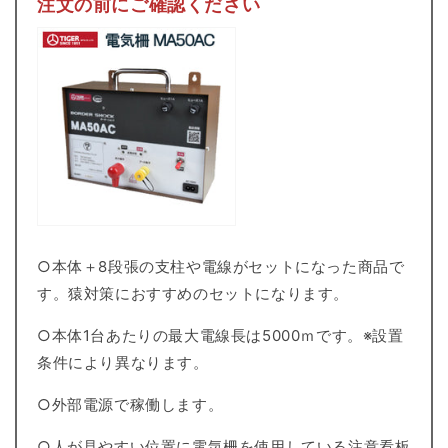
注文の前にご確認ください
サ
サ
ル
ル
対
対
策
策
○本体＋8段張の支柱や電線がセットになった商品で
す。猿対策におすすめのセットになります。
○本体1台あたりの最大電線長は5000ｍです。※設置
条件により異なります。
○外部電源で稼働します。
○人が見やすい位置に電気柵を使用している注意看板