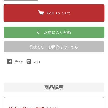
quantity
quantity
for
for
Add to cart
【250m×8
【250m×8
段
段
張】
張】
お気に入り登録
電
電
気
気
見積もり・お問合せはこちら
柵
柵
タ
タ
Share
LINE
Share
LINE
on
で
イ
イ
Facebook
送
る
ガ
ガ
ー
ー
屋
屋
商品説明
内
内
型
型
MA50AC
MA50AC