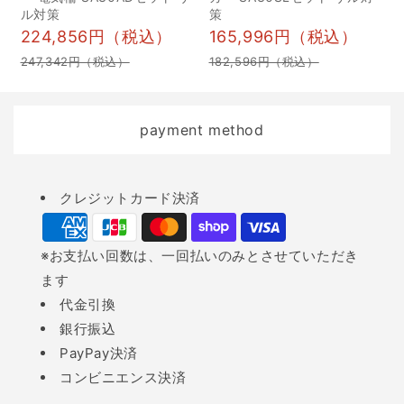
画 10自治体の捕獲事業や
ル対策
策
224,856円（税込）
165,996円（税込）
サポートを活用する 1捕
獲器の貸し出しや補助金
247,342円（税込）
182,596円（税込）
制度 2申請の方法と注意
点 11DIYでできるアライ
payment method
グマ対策 1侵入口の徹底
封鎖とゴミ管理 2ライ
ト・超音波機器などの活
Payment
クレジットカード決済
用 12季節ごとのアライグ
methods
マ対策ポイント 1繁殖期
※お支払い回数は、一回払いのみとさせていただき
に注意すべきこと 2秋冬
ます
シーズンのエサ行動対策
代金引換
13アライグマ駆除の費用
銀行振込
と補助金...
PayPay決済
コンビニエンス決済