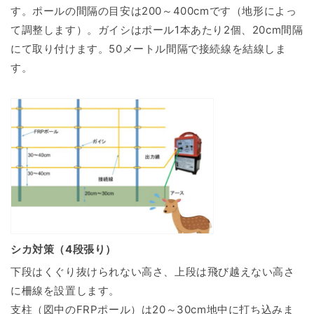
す。ポールの間隔の目安は200～400cmです（地形によっ
て調整します）。ガイシはポール1本あたり2個、20cm間隔
にて取り付けます。50メートル間隔で接続線を結線しま
す。
シカ対策（4段張り）
下段はくぐり抜けられない高さ、上段は飛び越えない高さ
に柵線を設置します。
支柱（図中のFRPポール）は20～30cm地中に打ち込みま