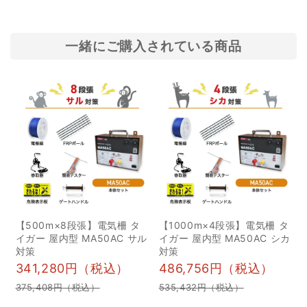
マの食行動から被害実
Agriculture, Forestry
例、効果的な対策方法や
and Fisheries
法的な注意点までを総合
statistics), still
一緒にご購入されている商品
的に解説します。 駆除や
maintaining a high
捕獲には専門的な知識と
level. Inohoi's wildlife
申請が必要な場合があ
countermeasures
り、正しい手続きや対策
magazine introduces
が重要となります。まず
companies and
はアライグマがどのよう
organizations that...
なものを好み、どこに住
み着くのか、その基礎知
識から見ていきましょ
【500m×8段張】電気柵 タ
【1000m×4段張】電気柵 タ
う。 目次 1アライグマの
イガー 屋内型 MA50AC サル
イガー 屋内型 MA50AC シカ
食性と好物リスト 1雑食
対策
対策
性：動物性・植物性を幅
341,280円（税込）
486,756円（税込）
広く食べる 2甘いものや
375,408円（税込）
535,432円（税込）
果物を好む理由 3アライ