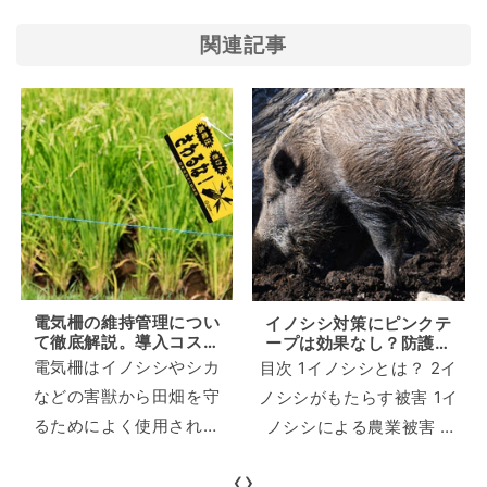
関連記事
電気柵の維持管理につい
イノシシ対策にピンクテ
て徹底解説。導入コスト
ープは効果なし？防護柵
を抑えるポイントも紹
や電気柵で確実な対策を
電気柵はイノシシやシカ
目次 1イノシシとは？ 2イ
介！
などの害獣から田畑を守
ノシシがもたらす被害 1イ
るためによく使用されま
ノシシによる農業被害 2
すが、「電気柵を買った
イノシシによる人的被害
‹
›
は良いけど、どうやって
3イノシシ対策に使われる