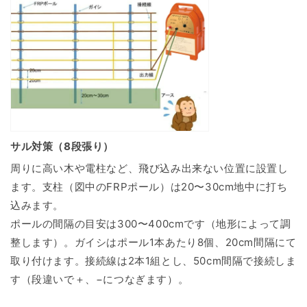
サル対策（8段張り）
周りに高い木や電柱など、飛び込み出来ない位置に設置し
ます。支柱（図中のFRPポール）は20〜30cm地中に打ち
込みます。
ポールの間隔の目安は300〜400cmです（地形によって調
整します）。ガイシはポール1本あたり8個、20cm間隔にて
取り付けます。接続線は2本1組とし、50cm間隔で接続しま
す（段違いで＋、−につなぎます）。