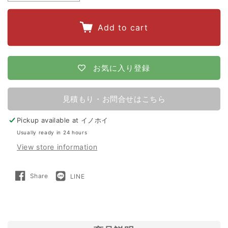
quantity
quantity
for
for
Add to cart
【1250m×2
【1250m×2
段
段
張
張
お気に入り登録
り】
り】
ア
ア
見積もり・お問合せはこちら
ポ
ポ
Pickup available at
イノホイ
ロ
ロ
Usually ready in 24 hours
電
電
View store information
気
気
柵
柵
Share
LINE
Share
LINE
AP-
AP-
on
で
Facebook
送
る
2011-
2011-
SR
SR
イ
イ