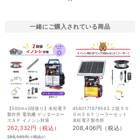
維持管理していけばい
ピンクテープとは？ 1ピン
い？」「電気柵を買いた
クテープの使い方 2イノ
いけど、維持管理が大変
シシ対策にピンクテープ
一緒にご購入されている商品
なのでは？」という疑問
は効果がない？ 4ピンク
や不安がある人もいるの
テープ以外の効果的なイ
ではないでしょうか。 そ
ノシシ対策を紹介 1防護柵
こで、この記事では電気
2電気柵｜恐怖心を学習さ
柵を維持管理するときの
せる 5ピンクテープでは
ポイントや、電気柵を導
イノシシ対策効果は不十
入したときにかかるコス
分！他の対策を施そう イ
トについて、詳しく解説
ノシシとは？ イノシシ
します。電気柵を購入す
は、臆病で注意深い動物
【500m×2段張り】末松電子
4560171679543 ２段５０
るか迷っている人のため
で、里山や草むら、ヤブ
製作所 電気柵 ゲッターエー
０ｍＥＧＦソーラーセット
に、資材費用や設置費用
などに生息しています。
スＳＰ イノシシ対策
末松電子製作所
なども紹介しているの
雑食性であり、イモ・タ
262,332円（税込）
208,406円（税込）
で、電気柵を導入する際
ケノコ・クリ・カキ・昆
288,565円（税込）