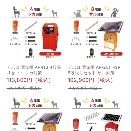
の参考にしてください。
虫などさまざまなものを
目次 1電気柵の設置に必
食べます。 通常は人間を
要なものは？ 2設置前に
避けて活動しますが、一
準備することは？ 3電気
度人間に慣れてしまうと
柵の維持管理のポイント
大胆になり、住宅地まで
1漏電対策のために定期的
出没するケースが見られ
に草刈りをしよう 2イノ
ます。 イノシシは運動能
シシが隠れないように薮
力が非常に高く、助走な
の刈り払いをしよう 3効
しで1メートル、よじ登れ
アポロ 電気柵 AP-N3 4段張
アポロ 電気柵 AP-2011-SR
りセット シカ対策
8段張りセット サル対策
果を発揮するために電圧
ば2メートルの高さを超え
113,800円（税込）
102,900円（税込）
をチェックしよう 4部品
ることができるため、通
125,180円（税込）
113,190円（税込）
の劣化や破損、本体の故
常の柵では侵入を防ぎき
障がないか点検しよう 5
れないことがあります。
通電させないなら電気柵
さらに、地面から20セン
は撤去しよう 4電気柵を
チメートルのすき間があ
導入したときのコスト
ればそこをくぐり抜けよ
は？ 1資材費用 2設置費用
うとします。 イノシシは