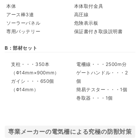
本体
本体取付金具
アース棒3連
高圧線
ソーラーパネル
危険表示板
専用バッテリー
保証書付き取扱説明書
B：部材セット
支柱・・・350本
電柵線・・・2500m分
（Φ14mm×900mm）
ゲートハンドル・・・2
ガイシ・・・650個
個
（Φ14mm）
簡易テスター・・・1個
巻取器・・・1個
専業メーカーの電気柵による究極の防獣対策