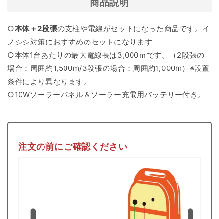
商品説明
ノ
ノ
シ
シ
○
本体＋2段張
の支柱や電線がセットになった商品です。イ
シ
シ
ノシシ対策におすすめのセットになります。
対
対
○本体1台あたりの最大電線長は3,000ｍです。（2段張の
策
策
場合：周囲約1,500m/3段張の場合：周囲約1,000m）※設置
条件により異なります。
○10Wソーラーパネル＆ソーラー充電用バッテリー付き。
注文の前にご確認ください