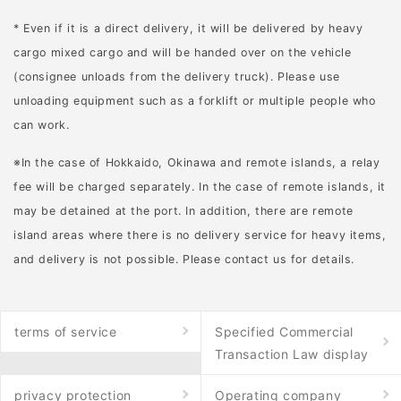
は、電気柵を設置する土
令和4年のイノシシによる
* Even if it is a direct delivery, it will be delivered by heavy
地の整備を行います。電
人的被害件数は68件・被
cargo mixed cargo and will be handed over on the vehicle
気柵に雑草や草木が接触
害人数は85名・死亡者人
(consignee unloads from the delivery truck). Please use
しないよう草刈りをして
数は1名となっています。
unloading equipment such as a forklift or multiple people who
ください。害獣が身を隠
イノシシによる人的被害
can work.
せる背の高い植物も、あ
の事例には、以下のよう
※In the case of Hokkaido, Okinawa and remote islands, a relay
わせて刈り取りましょ
なものがあります。 農作
fee will be charged separately. In the case of remote islands, it
う。 また、支柱が打ち込
業中に襲われた 庭先にイ
may be detained at the port. In addition, there are remote
みやすいよう凹凸のある
ノシシが現れて襲われた
island areas where there is no delivery service for heavy items,
場所や高低差のある地面
犬の散歩中に襲われた イ
and delivery is not possible. Please contact us for details.
もならしておく必要があ
ノシシが市街地に現れて
ります。 なお、以下の記
複数の人を攻撃した 罠か
事では電気柵の設置方法
ら逃げたイノシシに襲わ
terms of service
Specified Commercial
や事前準備について詳し
れた...
Transaction Law display
く解説しています。電気
柵を維持管理していくう
privacy protection
Operating company