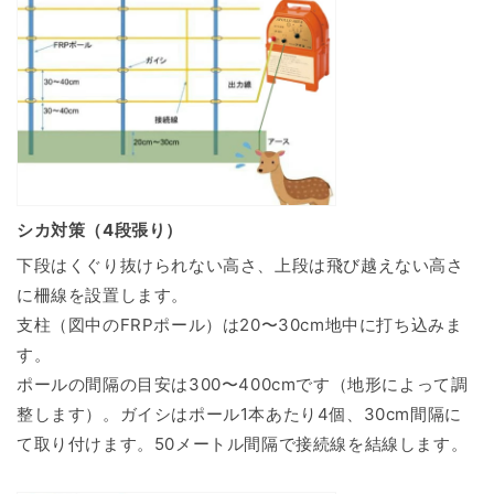
シカ対策（4段張り）
下段はくぐり抜けられない高さ、上段は飛び越えない高さ
に柵線を設置します。
支柱（図中のFRPポール）は20〜30cm地中に打ち込みま
す。
ポールの間隔の目安は300〜400cmです（地形によって調
整します）。ガイシはポール1本あたり4個、30cm間隔に
て取り付けます。50メートル間隔で接続線を結線します。