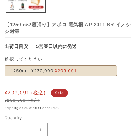
【1250m×2段張り】アポロ 電気柵 AP-2011-SR イノシ
シ対策
出荷日目安:
5営業日以内に発送
選択してください
1250m -
¥230,000
¥209,091
¥209,091
Sale
¥230,000
Regular
Sale
Shipping
calculated at checkout.
price
price
Quantity
Decrease
Increase