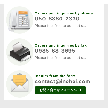
えで重要な設置のポイン
トも解説しているので、
Orders and inquiries by phone
あわせて確認してみてく
050-8880-2330
ださい。 電気柵の設置方
Please feel free to contact us.
法を解説！事前の準備や
動物別のポイントも紹介
電気柵の維持管理のポイ
Orders and inquiries by fax
ント ここからは、電気柵
0985-68-3695
の維持管理を進めていく
Please feel free to contact us.
うえで重要なポイントを5
つ紹介します。電気柵の
効果を十分発揮するため
Inquiry from the form
contact@inohoi.com
には、定期的な維持管理
が不可欠です。電気柵に
お問い合わせフォームへ
不具合が起きている間は
害獣が侵入しやすくなる
ため、事前の対策が重要