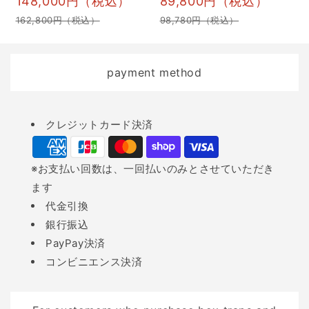
148,000円（税込）
89,800円（税込）
出力高圧線：本体とワイ
イノシシがもたらす具体
162,800円（税込）
98,780円（税込）
ヤーとの間に繋げる高圧
的な農業被害と人的被害
線 アース線とアース棒：
について詳しく解説しま
地面から本体に電気を流
す。 イノシシによる農業
payment method
すパーツ ワイヤー（電
被害 イノシシによる農作
線）：本体から送り出さ
物被害は、特に地方の農
Payment
れた電気を電気柵全体に
業に深刻な影響を与えて
クレジットカード決済
methods
流すワイヤー ゲートクリ
います。 環境省のデータ
ップ：人間が出入りする
によると、イノシシによ
※お支払い回数は、一回払いのみとさせていただき
場所に使用する 支柱とガ
る被害の報告件数は年々
ます
イシ（碍子）：ワイヤー
増加傾向にあり、令和4年
代金引換
を張るための支えと支柱
のイノシシによる農作物
銀行振込
にワイヤーを固定する部
の被害量が23,097トン
PayPay決済
品 危険表示版：電気柵が
で、被害金額は363,827
コンビニエンス決済
設置されていることを知
万円となっています。 こ
らせる看板 テスター（検
のような被害の大部分
電器）：電気柵に正常な
は、米、イモ類、トウモ