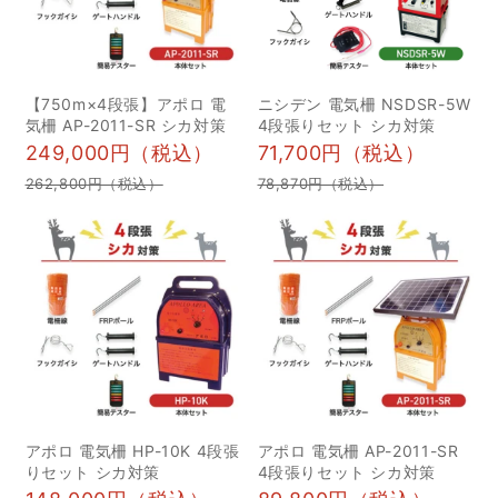
3管理・メンテナンス費用
危険を感じると「猪突猛
4コストを抑えるポイント
進」となり攻撃的になる
5電気柵の選び方も紹介 6
ことがあるため、イノシ
【750m×4段張】アポロ 電
ニシデン 電気柵 NSDSR-5W
電気柵 おすすめ商品 7効
シと遭遇した際は注意し
気柵 AP-2011-SR シカ対策
4段張りセット シカ対策
果的な設置方法と維持管
ましょう。 参考：
249,000円（税込）
71,700円（税込）
理を理解して、害獣の被
https://www.city.onomichi.
262,800円（税込）
78,870円（税込）
害を軽減しよう 電気柵の
イノシシがもたらす被害
設置に必要なものは？ 電
近年、イノシシによる被
気柵を維持管理するうえ
害が深刻化しており、農
では、電気柵の設置に必
作物の食害や農地の荒
要な部品を理解すること
廃、さらには人的被害ま
が重要です。必要な部品
で発生しています。 これ
を以下にまとめているの
らの被害は農業従事者の
で、改めてチェックしま
生活を脅かし、地域社会
しょう。 本体（本機）：
全体に大きな影響を及ぼ
アポロ 電気柵 HP-10K 4段張
アポロ 電気柵 AP-2011-SR
電気柵の電源となる装置
りセット シカ対策
4段張りセット シカ対策
しています。 ここでは、