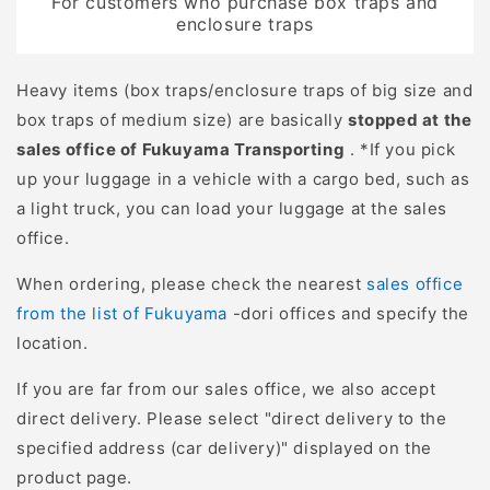
For customers who purchase box traps and
電圧が流れているか確認
ロコシ、果樹などの農作
enclosure traps
する測定器 ほかにも、支
物に集中しています。 イ
柱を打ち込むためのハン
ノシシは鋭い牙と強力な
Heavy items (box traps/enclosure traps of big size and
マーやワイヤーをカット
鼻を持ち、地面を掘り起
box traps of medium size) are basically
stopped at the
するニッパー・ハサミ、
こして作物を食い荒らす
sales office of Fukuyama Transporting
. *If you pick
作業用の手袋なども準備
ため、農地全体が荒らさ
up your luggage in a vehicle with a cargo bed, such as
しておくと便利です。 な
れてしまいます。 特にイ
a light truck, you can load your luggage at the sales
お、以下の記事では電気
ノシシの活動が活発にな
office.
柵の設置に必要な部品を
る秋から冬にかけて、収
より詳しく解説していま
穫前の作物に対する被害
When ordering, please check the nearest
sales office
す。あわせてチェックし
が増加します。 参考：
from the list of Fukuyama
-dori offices and specify the
てみてください。 電気柵
https://www.maff.go.jp/j/s
location.
に必要な部品って？ 設置
29.pdf イノシシによる人
If you are far from our sales office, we also accept
前に準備することは？ 電
的被害 イノシシによる人
direct delivery. Please select "direct delivery to the
気柵の設置に必要なもの
的被害も深刻です。 環境
specified address (car delivery)" displayed on the
が揃ったら、設置前の準
省の「イノシシによる人
product page.
備を進めましょう。まず
身被害件数」によると、