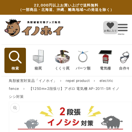
Skip to
22,000円以上お買い上げで送料無料
content
（一部商品・北海道、沖縄、離島地域への発送を除く）
お気に入り
menu
検索
箱罠
くくり罠
パーツ類
電気柵
自作キ
鳥獣被害対策品「イノホイ」
›
repel product
›
electric
fence
›
【1250m×2段張り】アポロ 電気柵 AP-2011-SR イノ
シシ対策
Skip to
product
information